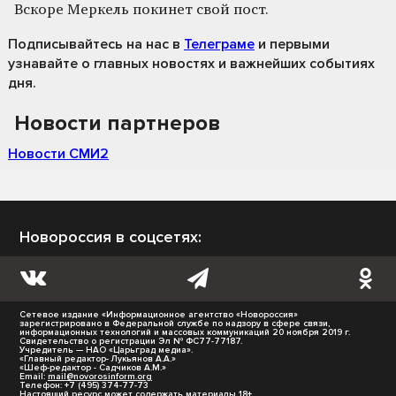
Вскоре Меркель покинет свой пост.
Подписывайтесь на нас
в
Телеграме
и первыми
узнавайте о главных новостях и важнейших событиях
дня.
Новости партнеров
Новости СМИ2
Новороссия в соцсетях:
Сетевое издание «Информационное агентство «Новороссия»
зарегистрировано в Федеральной службе по надзору в сфере связи,
информационных технологий и массовых коммуникаций 20 ноября 2019 г.
Свидетельство о регистрации Эл № ФС77-77187.
Учредитель — НАО «Царьград медиа».
«Главный редактор- Лукьянов А.А.»
«Шеф-редактор - Садчиков А.М.»
Email:
mail@novorosinform.org
Телефон: +7 (495) 374-77-73
Настоящий ресурс может содержать материалы 18+.