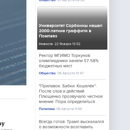
Общество
07 Августа 09:00
Университет Сорбонны нашел
2000-летние граффити в
Помпеях
Новости
22 Января 13:52
Ректор МГИМО Торкунов:
олимпиадники заняли 57-58%
бюджетных мест
Общество
06 Августа 13:47
"Прилавок. Бабки. Кошелёк":
После слов и действий
Плющенко прозвучало честное
мнение. Пора определиться
Политика
08 Августа 11:00
Всегда готов. Трамп высказался
ву
о возможности возглавить