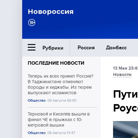
Новороссия
Россия
Донбасс
Рубрики
ПОСЛЕДНИЕ НОВОСТИ
13 Мая 23:4
Ближний Восток
Новости
Теперь их всех примет Россия?
В Таджикистане отменяют
бороды и хиджабы. Из тюрем
Общество
Пути
выпускают исламистов
Общество
09 Августа 06:00
Роу
Культура
Терновой и Киселёв вышли в
финал ЧЕ в прыжках с 10-
метровой вышки
Общество
06 Августа 13:47