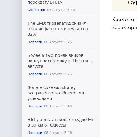
жу
перехвату БПЛА
Общество
06 Августа 13:46
Кроме тог
The BMJ: тирзепатид снизил
характера
риск инфаркта и инсульта на
32%
Новости
06 Августа 13:46
Более 5 тыс. призывников
начнут подготовку в Швеции в
августе
Новости
06 Августа 13:46
Жаров сравнил «Битву
экстрасенсов» с быстрыми
углеводами
Новости
06 Августа 13:46
Bild: дроны атаковали судно Emil
в 39 км от Одессы
Новости
06 Августа 13:46