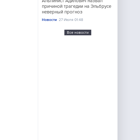
Альпинист Адилович назвал
причиной трагедии на Эльбрусе
неверный прогноз
Новости
27 Июля 01:48
Все новости