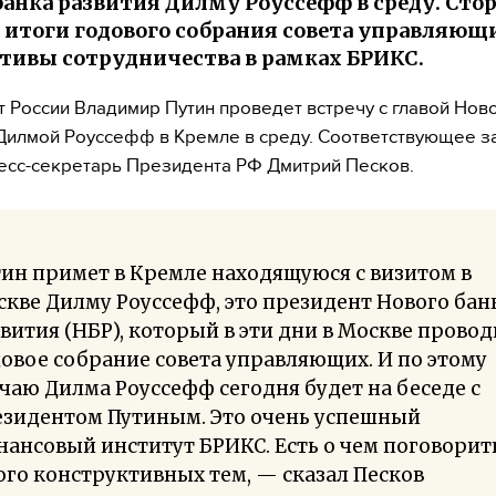
банка развития Дилму Роуссефф в среду. Сто
 итоги годового собрания совета управляющ
тивы сотрудничества в рамках БРИКС.
 России Владимир Путин проведет встречу с главой Нов
Дилмой Роуссефф в Кремле в среду. Соответствующее з
есс-секретарь Президента РФ Дмитрий Песков.
ин примет в Кремле находящуюся с визитом в
кве Дилму Роуссефф, это президент Нового бан
вития (НБР), который в эти дни в Москве провод
овое собрание совета управляющих. И по этому
чаю Дилма Роуссефф сегодня будет на беседе с
езидентом Путиным. Это очень успешный
ансовый институт БРИКС. Есть о чем поговорит
го конструктивных тем, — сказал Песков