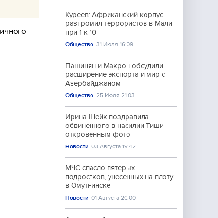
Куреев: Африканский корпус
разгромил террористов в Мали
личного
при 1 к 10
Общество
31 Июля 16:09
Пашинян и Макрон обсудили
расширение экспорта и мир с
Азербайджаном
Общество
25 Июля 21:03
Ирина Шейк поздравила
обвиненного в насилии Тиши
откровенным фото
Новости
03 Августа 19:42
МЧС спасло пятерых
подростков, унесенных на плоту
в Омутнинске
Новости
01 Августа 20:00