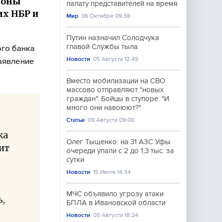
роны
палату представителей на время
их НБР и
Мир
06 Октября 09:38
Путин назначил Солодчука
главой Службы тыла
ого банка
Новости
05 Августа 12:49
аявление
Вместо мобилизации на СВО
массово отправляют "новых
граждан". Бойцы в ступоре: "И
много они навоюют?"
Статьи
09 Августа 09:00
ка
Олег Тыщенко: на 31 АЗС Уфы
ит
очереди упали с 2 до 1,3 тыс. за
сутки
Новости
15 Июля 14:34
МЧС объявило угрозу атаки
ь,
БПЛА в Ивановской области
Новости
05 Августа 18:24