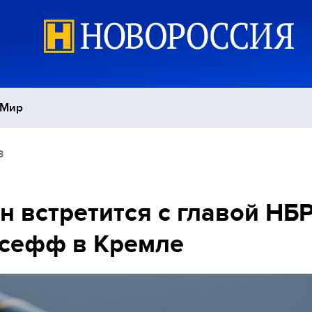
Мир
3
Политика
С
Экономика
П
н встретится с главой НБ
ссефф в Кремле
Спорт