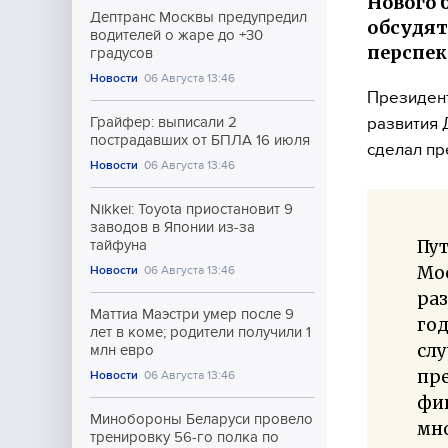
Нового 
Дептранс Москвы предупредил
обсудят
водителей о жаре до +30
перспек
градусов
Новости
06 Августа 13:46
Президент
развития 
Грайфер: выписали 2
пострадавших от БПЛА 16 июля
сделал пр
Новости
06 Августа 13:46
Nikkei: Toyota приостановит 9
заводов в Японии из-за
Пут
тайфуна
Мос
Новости
06 Августа 13:46
раз
Маттиа Маэстри умер после 9
год
лет в коме; родители получили 1
слу
млн евро
пр
Новости
06 Августа 13:46
фин
Минобороны Беларуси провело
мно
тренировку 56-го полка по