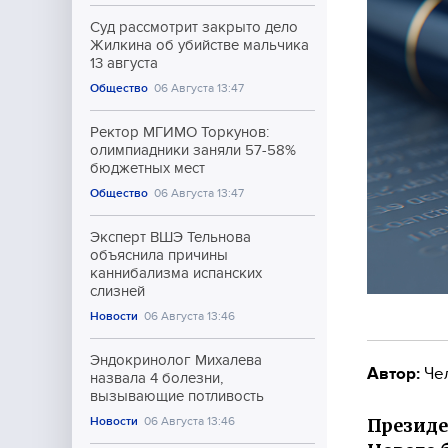
Суд рассмотрит закрыто дело
Жилкина об убийстве мальчика
13 августа
Общество
06 Августа 13:47
Ректор МГИМО Торкунов:
олимпиадники заняли 57-58%
бюджетных мест
Общество
06 Августа 13:47
Эксперт ВШЭ Тельнова
объяснила причины
каннибализма испанских
слизней
Новости
06 Августа 13:46
Эндокринолог Михалева
Автор:
Че
назвала 4 болезни,
вызывающие потливость
Президе
Новости
06 Августа 13:46