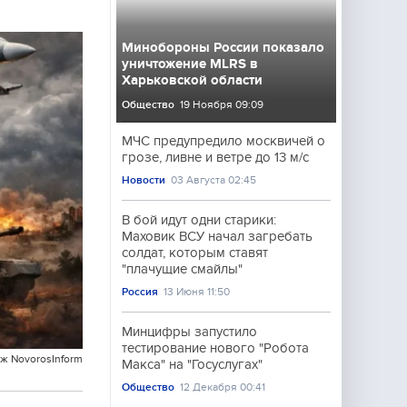
Минобороны России показало
уничтожение MLRS в
Харьковской области
Общество
19 Ноября 09:09
МЧС предупредило москвичей о
грозе, ливне и ветре до 13 м/с
Новости
03 Августа 02:45
В бой идут одни старики:
Маховик ВСУ начал загребать
солдат, которым ставят
"плачущие смайлы"
Россия
13 Июня 11:50
Минцифры запустило
тестирование нового "Робота
ж NovorosInform
Макса" на "Госуслугах"
Общество
12 Декабря 00:41