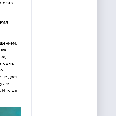
кто это
1918
ашением,
чик
ри,
егодня,
то
о не даёт
у для
 И тогда