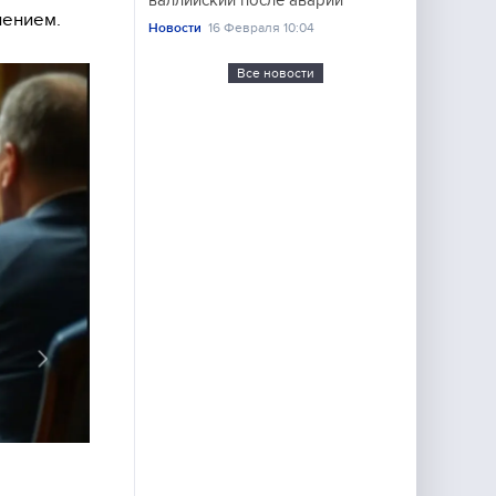
валлийский после аварии
нением.
Новости
16 Февраля 10:04
Все новости