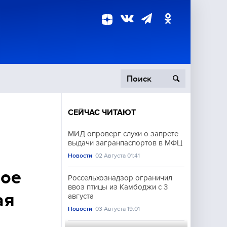
СЕЙЧАС ЧИТАЮТ
пецоперация
МИД опроверг слухи о запрете
выдачи загранпаспортов в МФЦ
роисшествия
Новости
02 Августа 01:41
лое
Россельхознадзор ограничил
ввоз птицы из Камбоджи с 3
ая
августа
Новости
03 Августа 19:01