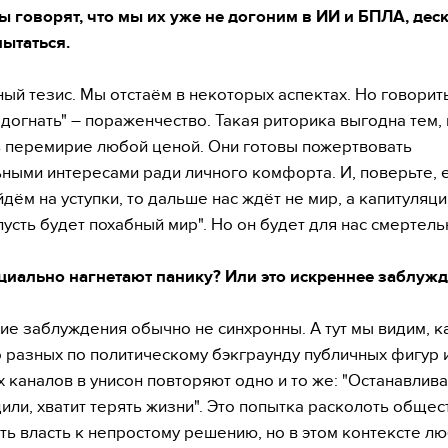
ы говорят, что мы их уже не догоним в ИИ и БПЛА, деск
пытаться.
ный тезис. Мы отстаём в некоторых аспектах. Но говорить
 догнать" – пораженчество. Такая риторика выгодна тем, 
 перемирие любой ценой. Они готовы пожертвовать
ными интересами ради личного комфорта. И, поверьте, 
дём на уступки, то дальше нас ждёт не мир, а капитуляция
"пусть будет похабный мир". Но он будет для нас смертел
циально нагнетают панику? Или это искреннее заблуж
ие заблуждения обычно не синхронны. А тут мы видим, к
 разных по политическому бэкграунду публичных фигур 
 каналов в унисон повторяют одно и то же: "Останавлива
или, хватит терять жизни". Это попытка расколоть общес
ть власть к непростому решению, но в этом контексте л