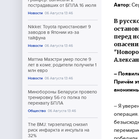
Автор:
Се
пострадавших от БПЛА 16 июля
Новости
06 Августа 13:46
В русск
Nikkei: Toyota приостановит 9
останов
заводов в Японии из-за
перед н
тайфуна
опасени
Новости
06 Августа 13:46
"Новоро
Алекса
Маттиа Маэстри умер после 9
лет в коме; родители получили 1
млн евро
– Появили
Новости
06 Августа 13:46
Причём эт
анонимных
Минобороны Беларуси провело
тренировку 56-го полка по
перехвату БПЛА
– Я увере
Общество
06 Августа 13:46
операция.
безысходн
The BMJ: тирзепатид снизил
перемирие
риск инфаркта и инсульта на
32%
победили,