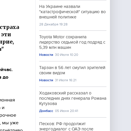
На Украине назвали
"катастрофической" ситуацию во
внешней политике
ы
28 Декабря 19:28
 страха
 эти
Toyota Motor сохранила
ирие,
лидерство седьмой год подряд с
5,39 млн машин
а"
Новости
30 Июля 10:20
Тарзан в 56 лет смутил зрителей
йчас.
своим видом
в до
Новости
31 Июля 16:21
Ходаковский рассказал о
последних днях генерала Романа
ионная
Кутузова
 и
Донбасс
05 Июня 20:41
срочное
, мы уже
Песков: РФ продолжит
энергодиалог с ОАЭ после
 отчётливо