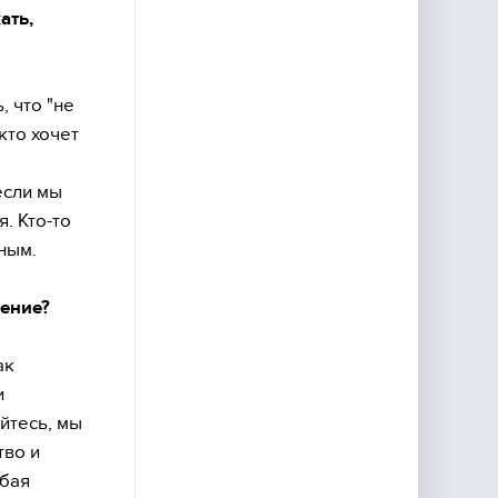
ать,
, что "не
кто хочет
если мы
. Кто-то
ьным.
дение?
ак
и
йтесь, мы
тво и
юбая