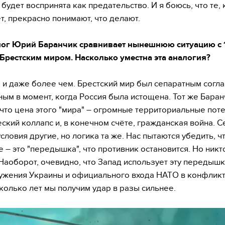
будет воспринята как предательство. И я боюсь, что те, 
т, прекрасно понимают, что делают.
лог Юрий Баранчик сравнивает нынешнюю ситуацию с 
 Брестским миром. Насколько уместна эта аналогия?
, и даже более чем. Брестский мир был сепаратным согл
ым в момент, когда Россия была истощена. Тот же Баран
 что цена этого "мира" – огромные территориальные поте
ский коллапс и, в конечном счёте, гражданская война. С
словия другие, но логика та же. Нас пытаются убедить, ч
 – это "передышка", что противник остановится. Но никт
 Наоборот, очевидно, что Запад использует эту передышк
жения Украины и официального входа НАТО в конфликт.
колько лет мы получим удар в разы сильнее.