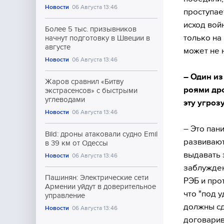
Новости
06 Августа 13:46
проступае
исход вой
Более 5 тыс. призывников
только на
начнут подготовку в Швеции в
августе
может не 
Новости
06 Августа 13:46
– Один из
Жаров сравнил «Битву
роями дро
экстрасенсов» с быстрыми
углеводами
эту угрозу
Новости
06 Августа 13:46
– Это пан
Bild: дроны атаковали судно Emil
развивают
в 39 км от Одессы
выдавать э
Новости
06 Августа 13:46
заблужден
Пашинян: Электрические сети
РЭБ и про
Армении уйдут в доверительное
что "под у
управление
должны сда
Новости
06 Августа 13:46
договарив