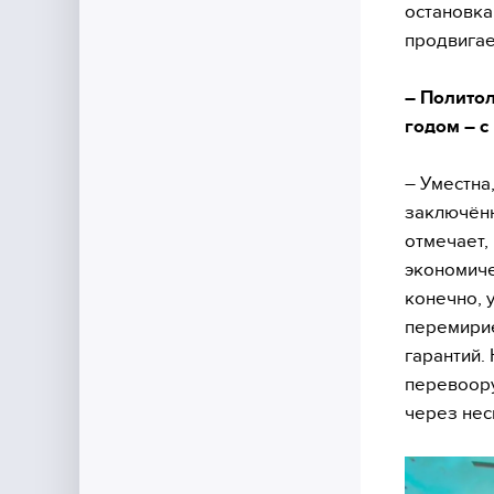
остановка 
продвигае
– Полито
годом – с
– Уместна
заключённ
отмечает,
экономиче
конечно, у
перемирие
гарантий.
перевоору
через нес