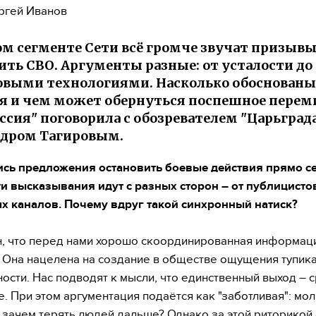
ргей Иванов
ом сегменте Сети всё громче звучат призыв
ить СВО. Аргументы разные: от усталости до
овыми технологиями. Насколько обоснованы
я и чем может обернуться поспешное перем
ссия" поговорила с обозревателем "Царьград
ндром Тагировым.
сь предложения остановить боевые действия прямо се
и высказывания идут с разных сторон – от публицисто
 каналов. Почему вдруг такой синхронный натиск?
н, что перед нами хорошо скоординированная информац
 Она нацелена на создание в обществе ощущения тупика
ости. Нас подводят к мысли, что единственный выход – 
. При этом аргументация подаётся как "заботливая": мол
 зачем терять людей дальше? Однако за этой риторикой