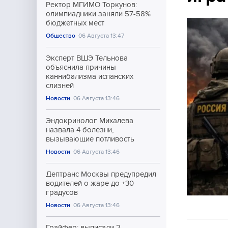
Ректор МГИМО Торкунов:
олимпиадники заняли 57-58%
бюджетных мест
Общество
06 Августа 13:47
Эксперт ВШЭ Тельнова
объяснила причины
каннибализма испанских
слизней
Новости
06 Августа 13:46
Эндокринолог Михалева
назвала 4 болезни,
вызывающие потливость
Новости
06 Августа 13:46
Дептранс Москвы предупредил
водителей о жаре до +30
градусов
Новости
06 Августа 13:46
Грайфер: выписали 2