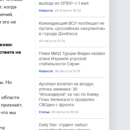
выхода из ОПЕК+ с 1 мая
, когда
Новости
29 Апреля 18:32
шений,
 это не
Командующий ВСУ пообещал не
пустить «российских оккупантов»
в города Донбасса
05 Августа 07:14
ужием:
ответа на
Глава МИД Турции Фидан назвал
атаки Израиля угрозой
стабильности Сирии
Новости
06 Августа 13:19
ы. Но
Арсенал взлетел на воздух,
утечка аммиака: 30
"Искандеров" за час по Киеву.
 области
План Зеленского провален.
 признаёт,
СВОдки с фронта
 что мы
Статьи
05 Августа 09:00
Daily Star: студент забыл
очу