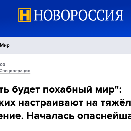
Мир
:00
Политика
С
Спецоперация
Экономика
П
ть будет похабный мир":
ких настраивают на тяжё
Спорт
ние. Началась опаснейш