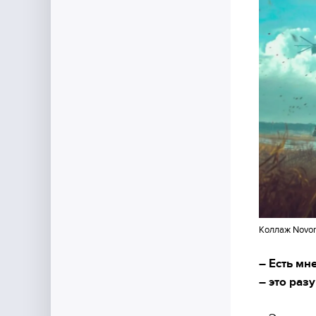
Коллаж Novor
– Есть мн
– это раз