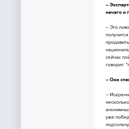
– Эксперт
нечего и 
– Это лож
получится
продавить
националь
сейчас пой
говорит: 
– Они спе
– Искренн
несколько
анонимных
уже побед
подтолкну