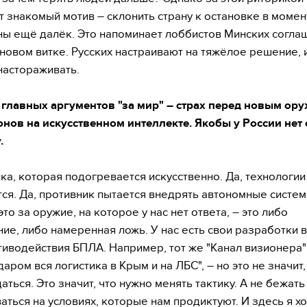
т знакомый мотив – склонить страну к остановке в момент
ны ещё далёк. Это напоминает лоббистов Минских согла
 новом витке. Русских настраивают на тяжёлое решение, и
настораживать.
 главных аргументов "за мир" – страх перед новым ор
нов на искусственном интеллекте. Якобы у России нет 
.
ика, которая подогревается искусственно. Да, технологии
ся. Да, противник пытается внедрять автономные систем
то за оружие, на которое у нас нет ответа, – это либо
ие, либо намеренная ложь. У нас есть свои разработки в
тиводействия БПЛА. Например, тот же "Канал визионера"
даром вся логистика в Крым и на ЛБС", – но это не значит,
ться. Это значит, что нужно менять тактику. А не бежать
аться на условиях, которые нам продиктуют. И здесь я х