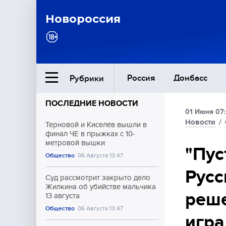
Новороссия
Россия
Донбасс
Рубрики
ПОСЛЕДНИЕ НОВОСТИ
01 Июня 07
Ближний Восток
Новости
/
Терновой и Киселёв вышли в
финал ЧЕ в прыжках с 10-
метровой вышки
Общество
"Пус
Общество
06 Августа 13:47
Русс
Культура
Суд рассмотрит закрыто дело
Жилкина об убийстве мальчика
реше
13 августа
Общество
06 Августа 13:47
игра