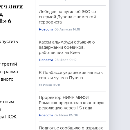
атч Лиги
Лебедев пошутил об ЭКО со
д
спермой Дурова с пометкой
й» 6
террориста
Новости
05 Августа 14:18
опустить
Касем аль-Абуди объявил о
задержании боевиков,
работавших на Киев
Новости
28 Июля 01:12
 третий
а травма
В Донбассе украинские нацисты
сожгли чучело Путина
овного
13 Июня 05:11
Проректор НИЯУ МИФИ
ветным
Романюк предсказал квантовую
революцию через 1,5 года
а
Новости
07 Июня 05:36
ьзу ПСЖ.
Подполье сообщило о взрывах