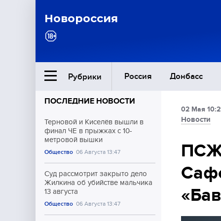
Новороссия
Россия
Донбасс
Рубрики
ПОСЛЕДНИЕ НОВОСТИ
02 Мая 10:2
Ближний Восток
Новости
Терновой и Киселёв вышли в
финал ЧЕ в прыжках с 10-
метровой вышки
Общество
ПСЖ
Общество
06 Августа 13:47
Сафо
Культура
Суд рассмотрит закрыто дело
Жилкина об убийстве мальчика
«Бав
13 августа
Общество
06 Августа 13:47