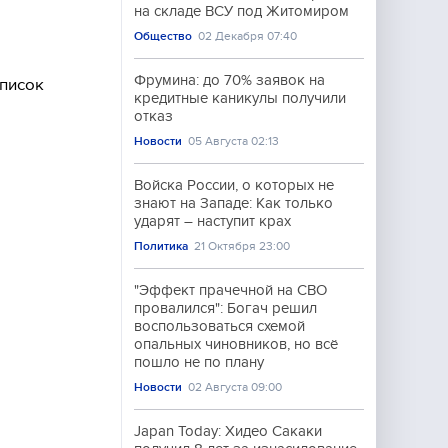
на складе ВСУ под Житомиром
Общество
02 Декабря 07:40
Фрумина: до 70% заявок на
список
кредитные каникулы получили
отказ
Новости
05 Августа 02:13
Войска России, о которых не
знают на Западе: Как только
ударят – наступит крах
Политика
21 Октября 23:00
"Эффект прачечной на СВО
провалился": Богач решил
воспользоваться схемой
опальных чиновников, но всё
пошло не по плану
Новости
02 Августа 09:00
Japan Today: Хидео Сакаки