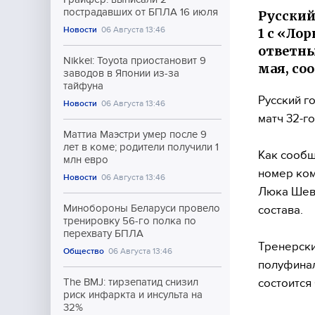
пострадавших от БПЛА 16 июля
Русский
Новости
06 Августа 13:46
1 с «Ло
ответны
Nikkei: Toyota приостановит 9
мая, со
заводов в Японии из-за
тайфуна
Русский г
Новости
06 Августа 13:46
матч 32-го
Маттиа Маэстри умер после 9
лет в коме; родители получили 1
Как сообщ
млн евро
номер ком
Новости
06 Августа 13:46
Люка Шева
Минобороны Беларуси провело
состава.
тренировку 56-го полка по
перехвату БПЛА
Тренерск
Общество
06 Августа 13:46
полуфинал
состоится
The BMJ: тирзепатид снизил
риск инфаркта и инсульта на
32%