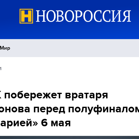
Мир
1
Политика
С
Экономика
П
 побережет вратаря
нова перед полуфиналом
Спорт
арией» 6 мая