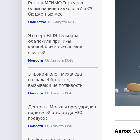
Ректор МГИМО Торкунов:
олимпиадники заняли 57-58%
бюджетных мест
Общество
06 Августа 13:47
Эксперт ВШЭ Тельнова
объяснила причины
каннибализма испанских
слизней
Новости
06 Августа 13:46
Эндокринолог Михалева
назвала 4 болезни,
вызывающие потливость
Новости
06 Августа 13:46
Дептранс Москвы предупредил
водителей о жаре до +30
градусов
Новости
06 Августа 13:46
Автор:
Се
Грайфер: выписали 2