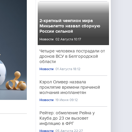
2-кратный чемпион мира
Микьелетто назвал сборную
России сильной
Новости
02 Августа 10:17
Четыре человека пострадали от
дронов ВСУ в Белгородской
области
Новости
01 Августа 18:12
Кэрол Оливер назвала
проклятие времени причиной
молчания инопланетян
Новости
19 Июня 09:12
Рейтер: обмеление Рейна у
Кауба до 23 см вызовет
инфляцию в ФРГ
Новости
05 Августа 22:27