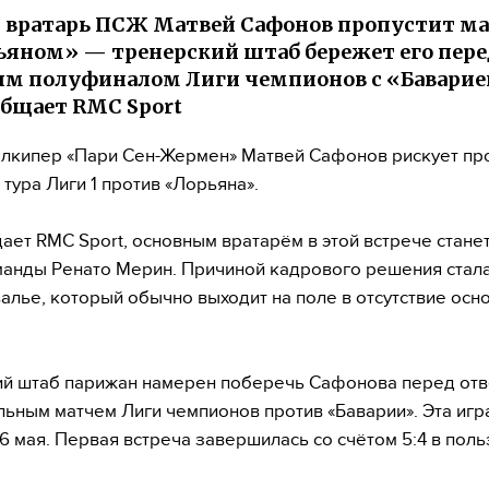
 вратарь ПСЖ Матвей Сафонов пропустит м
рьяном» — тренерский штаб бережет его пере
м полуфиналом Лиги чемпионов с «Баварие
общает RMC Sport
олкипер «Пари Сен-Жермен» Матвей Сафонов рискует пр
 тура Лиги 1 против «Лорьяна».
ает RMC Sport, основным вратарём в этой встрече станет
анды Ренато Мерин. Причиной кадрового решения стал
лье, который обычно выходит на поле в отсутствие осн
ий штаб парижан намерен поберечь Сафонова перед от
ьным матчем Лиги чемпионов против «Баварии». Эта игр
 6 мая. Первая встреча завершилась со счётом 5:4 в пол