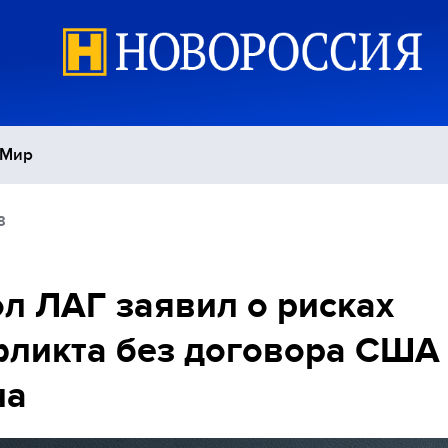
Мир
8
Политика
С
Экономика
П
л ЛАГ заявил о рисках
ликта без договора США
Спорт
на