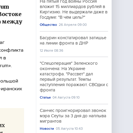
На пятый год войны Россия
rum
вложит 15 миллиардов рублей в
Киргизию. Не выдержали даже в
Востоке
Госдуме: "В чём цель?"
а между
Общество
26 Апреля 09:00
Басурин констатировал затишье
аг
на линии фронта в ДНР
конфликта
12 Июля 08:36
л в
"Спецоперация" Зеленского
rum».
окончена: На Украине
катастрофа. "Рассвет" дал
первый результат. Темпы
 большой
наступления поражают. СВОдки с
-иранских
фронта
Статьи
04 Августа 09:10
Санчес проигнорировал звонок
мэра Сеуты за 3 дня до наплыва
мигрантов
их
Новости
05 Августа 10:43
м,