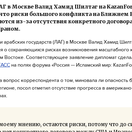
АГ в Москве Валид Хамид Шилтаг на KazanFo
 что риски большого конфликта на Ближнем 
ются из-за отсутствия конкретного договор
раном.
и арабских государств (ЛАГ) в Москве Валид Хамид Шилт
я о сохраняющихся рисках возникновения масштабного 
м Востоке. Соответствующее заявление дипломат сдела
ТАСС
на полях форума «Россия — Исламский мир: KazanFo
а вопрос корреспондента о том, миновала ли опасность
егионе, посол отметил отсутствие прогресса в американо
ах.
моему мнению, остаются риски, потому что до с
 нет конкретного договора между США и Ирано