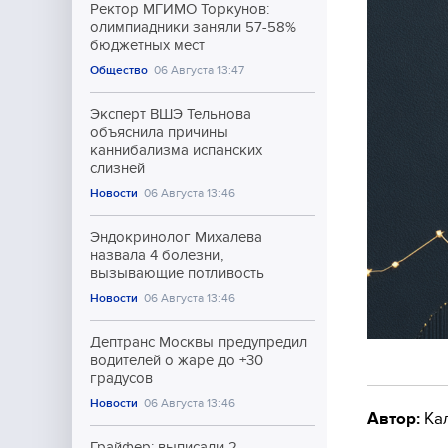
Ректор МГИМО Торкунов:
олимпиадники заняли 57-58%
бюджетных мест
Общество
06 Августа 13:47
Эксперт ВШЭ Тельнова
объяснила причины
каннибализма испанских
слизней
Новости
06 Августа 13:46
Эндокринолог Михалева
назвала 4 болезни,
вызывающие потливость
Новости
06 Августа 13:46
Дептранс Москвы предупредил
водителей о жаре до +30
градусов
Новости
06 Августа 13:46
Автор:
Ка
Грайфер: выписали 2