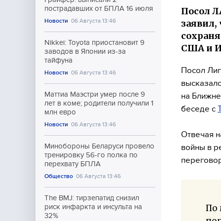
пострадавших от БПЛА 16 июля
Посол Л
Новости
06 Августа 13:46
заявил,
сохраня
Nikkei: Toyota приостановит 9
США и И
заводов в Японии из-за
тайфуна
Посол Лиг
Новости
06 Августа 13:46
высказалс
Маттиа Маэстри умер после 9
на Ближне
лет в коме; родители получили 1
беседе с
млн евро
Новости
06 Августа 13:46
Отвечая н
Минобороны Беларуси провело
войны в р
тренировку 56-го полка по
переговор
перехвату БПЛА
Общество
06 Августа 13:46
The BMJ: тирзепатид снизил
По 
риск инфаркта и инсульта на
32%
пор