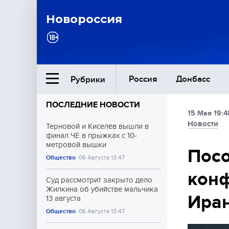
Новороссия
Россия
Донбасс
Рубрики
ПОСЛЕДНИЕ НОВОСТИ
15 Мая 19:4
Ближний Восток
Новости
Терновой и Киселёв вышли в
финал ЧЕ в прыжках с 10-
метровой вышки
Общество
Посо
Общество
06 Августа 13:47
конф
Культура
Суд рассмотрит закрыто дело
Жилкина об убийстве мальчика
Ира
13 августа
Общество
06 Августа 13:47