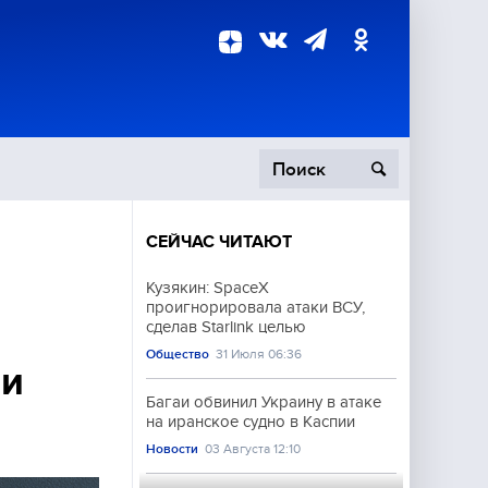
СЕЙЧАС ЧИТАЮТ
пецоперация
Кузякин: SpaceX
проигнорировала атаки ВСУ,
роисшествия
сделав Starlink целью
Общество
31 Июля 06:36
 и
Багаи обвинил Украину в атаке
на иранское судно в Каспии
Новости
03 Августа 12:10