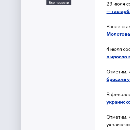
Все новости
29 июля с
— гастар
Ранее ста
Молотова 
4 июля со
выросло в
Отметим, 
бросила у
В феврал
украинско
Отметим, 
украински