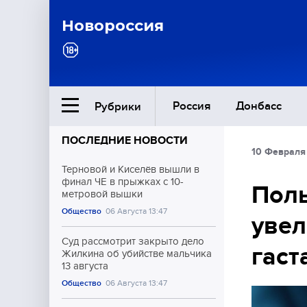
Новороссия
Россия
Донбасс
Рубрики
ПОСЛЕДНИЕ НОВОСТИ
10 Февраля
Ближний Восток
Терновой и Киселёв вышли в
финал ЧЕ в прыжках с 10-
Пол
метровой вышки
Общество
Общество
06 Августа 13:47
увел
Культура
Суд рассмотрит закрыто дело
гаст
Жилкина об убийстве мальчика
13 августа
Общество
06 Августа 13:47