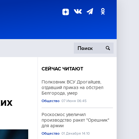
СЕЙЧАС ЧИТАЮТ
пецоперация
Полковник ВСУ Дрогайцев,
отдавший приказ на обстрел
роисшествия
Белгорода, умер
ких
Общество
07 Июня 06:45
Роскосмос увеличил
производство ракет "Орешник"
для армии
Общество
01 Декабря 14:10