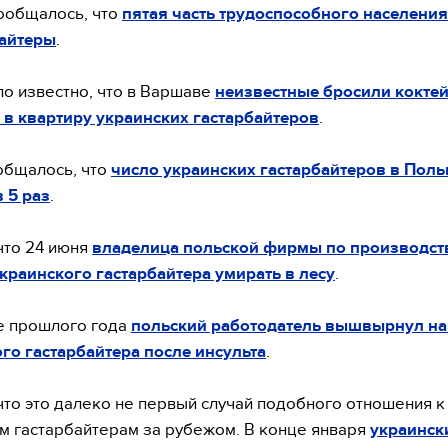
ообщалось, что
пятая часть трудоспособного населени
байтеры
.
ло известно, что в Варшаве
неизвестные бросили кокте
в квартиру украинских гастарбайтеров
.
общалось, что
число украинских гастарбайтеров в Пол
 5 раз
.
что 24 июня
владелица польской фирмы по производст
краинского гастарбайтера умирать в лесу
.
е прошлого года
польский работодатель вышвырнул на
го гастарбайтера после инсульта
.
что это далеко не первый случай подобного отношения к
м гастарбайтерам за рубежом. В конце января
украинск