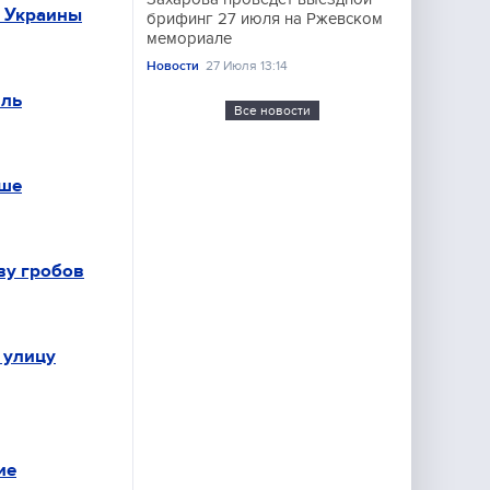
я Украины
брифинг 27 июля на Ржевском
мемориале
Новости
27 Июля 13:14
йль
Все новости
ьше
ву гробов
 улицу
ие