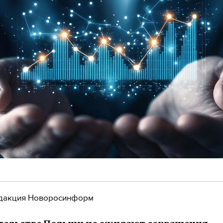
дакция Новоросинформ