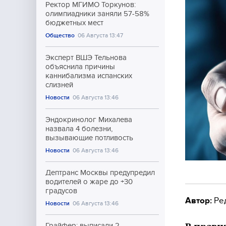
Ректор МГИМО Торкунов:
олимпиадники заняли 57-58%
бюджетных мест
Общество
06 Августа 13:47
Эксперт ВШЭ Тельнова
объяснила причины
каннибализма испанских
слизней
Новости
06 Августа 13:46
Эндокринолог Михалева
назвала 4 болезни,
вызывающие потливость
Новости
06 Августа 13:46
Дептранс Москвы предупредил
водителей о жаре до +30
градусов
Автор:
Ре
Новости
06 Августа 13:46
Грайфер: выписали 2