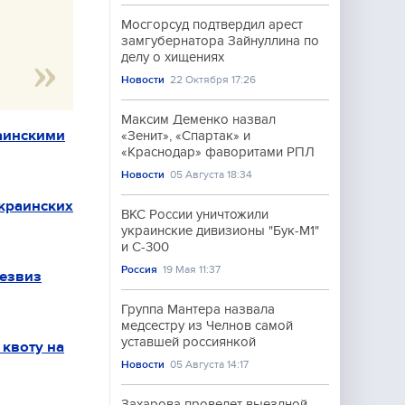
Мосгорсуд подтвердил арест
замгубернатора Зайнуллина по
делу о хищениях
Новости
22 Октября 17:26
Максим Деменко назвал
аинскими
«Зенит», «Спартак» и
«Краснодар» фаворитами РПЛ
Новости
05 Августа 18:34
краинских
ВКС России уничтожили
украинские дивизионы "Бук-М1"
и С-300
Россия
19 Мая 11:37
безвиз
Группа Мантера назвала
медсестру из Челнов самой
уставшей россиянкой
 квоту на
Новости
05 Августа 14:17
Захарова проведет выездной