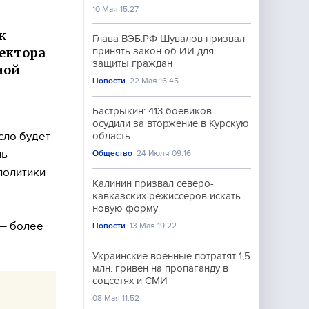
10 Мая 15:27
к
Глава ВЭБ.РФ Шувалов призвал
ректора
принять закон об ИИ для
защиты граждан
ной
Новости
22 Мая 16:45
Бастрыкин: 413 боевиков
осудили за вторжение в Курскую
сло будет
область
ль
Общество
24 Июля 09:16
политики
Калинин призвал северо-
кавказских режиссеров искать
новую форму
 — более
Новости
13 Мая 19:22
Украинские военные потратят 1,5
млн. гривен на пропаганду в
соцсетях и СМИ
08 Мая 11:52