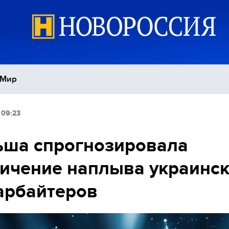
Мир
 09:23
Политика
С
ьша спрогнозировала
Экономика
П
ичение наплыва украинс
Спорт
арбайтеров