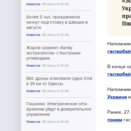
«М
Новости
06 Августа 13:46
Укр
пр
Более 5 тыс. призывников
начнут подготовку в Швеции в
Пш
августе
Новости
06 Августа 13:46
Напомним,
Жаров сравнил «Битву
гастарба
экстрасенсов» с быстрыми
углеводами
Новости
06 Августа 13:46
В конце о
гастарбай
Bild: дроны атаковали судно Emil
в 39 км от Одессы
Напомним,
Новости
06 Августа 13:46
Украине
и
Пашинян: Электрические сети
Армении уйдут в доверительное
Ранее, 27 
управление
прием
гас
Новости
06 Августа 13:46