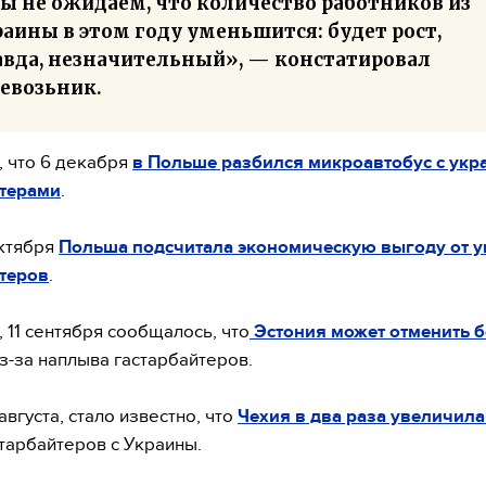
ы не ожидаем, что количество работников из
аины в этом году уменьшится: будет рост,
авда, незначительный», — констатировал
евозьник.
 что 6 декабря
в Польше разбился микроавтобус с укр
йтерами
.
ктября
Польша подсчитала экономическую выгоду от у
теров
.
 11 сентября сообщалось, что
Эстония может отменить 
з-за наплыва гастарбайтеров.
августа, стало известно, что
Чехия в два раза увеличила
тарбайтеров с Украины.