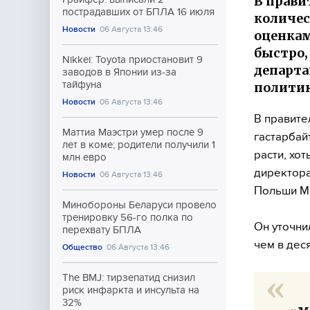
В прави
пострадавших от БПЛА 16 июля
количес
Новости
06 Августа 13:46
оценкам
быстро,
Nikkei: Toyota приостановит 9
департа
заводов в Японии из-за
тайфуна
политик
Новости
06 Августа 13:46
В правите
Маттиа Маэстри умер после 9
гастарбай
лет в коме; родители получили 1
расти, хот
млн евро
директора
Новости
06 Августа 13:46
Польши М
Минобороны Беларуси провело
тренировку 56-го полка по
Он уточни
перехвату БПЛА
чем в дес
Общество
06 Августа 13:46
The BMJ: тирзепатид снизил
риск инфаркта и инсульта на
32%