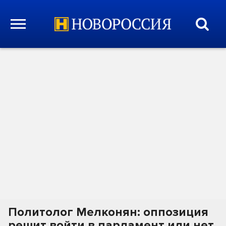
Политолог Мелконян: оппозиция
решит войти в парламент или нет