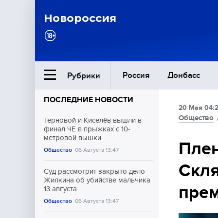
Новороссия
Россия
Донбасс
Рубрики
ПОСЛЕДНИЕ НОВОСТИ
20 Мая 04:
Ближний Восток
Общество
Терновой и Киселёв вышли в
финал ЧЕ в прыжках с 10-
метровой вышки
Общество
Пле
Общество
06 Августа 13:47
Скля
Культура
Суд рассмотрит закрыто дело
Жилкина об убийстве мальчика
прем
13 августа
Общество
06 Августа 13:47