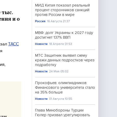
МИД Китая показал реальный
процент сторонников санкций
 тыс.
против России в мире
ения и о
Россия
16 Августа 21:37
МВФ: долг Украины к 2027 году
достигнет 137% ВВП
азал
ТАСС
Новости
18 Апреля 01:53
ия
МТС Защитник выявил схему
кражи данных подростков через
ия,
подработку
Новости
24 Мая 05:02
Прокофьев: олимпиадников
Финансового университета стало
на 35% больше
Новости
01 Августа 10:55
Глава Минобороны Турции
Гюлер призвал урегулировать
ыли