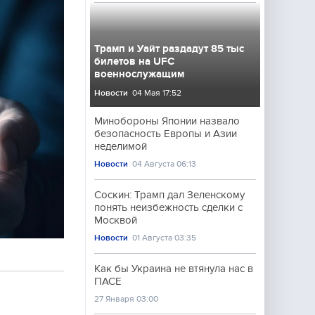
Трамп и Уайт раздадут 85 тыс
билетов на UFC
военнослужащим
Новости
04 Мая 17:52
Минобороны Японии назвало
безопасность Европы и Азии
неделимой
Новости
04 Августа 06:13
Соскин: Трамп дал Зеленскому
понять неизбежность сделки с
Москвой
Новости
01 Августа 03:35
Как бы Украина не втянула нас в
ПАСЕ
27 Января 03:00