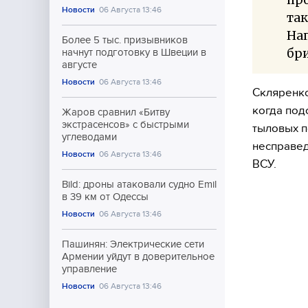
Новости
06 Августа 13:46
так
Нап
Более 5 тыс. призывников
бри
начнут подготовку в Швеции в
августе
Новости
06 Августа 13:46
Скляренко
когда под
Жаров сравнил «Битву
экстрасенсов» с быстрыми
тыловых п
углеводами
несправед
Новости
06 Августа 13:46
ВСУ.
Bild: дроны атаковали судно Emil
в 39 км от Одессы
Новости
06 Августа 13:46
Пашинян: Электрические сети
Армении уйдут в доверительное
управление
Новости
06 Августа 13:46