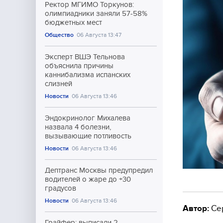
Ректор МГИМО Торкунов:
олимпиадники заняли 57-58%
бюджетных мест
Общество
06 Августа 13:47
Эксперт ВШЭ Тельнова
объяснила причины
каннибализма испанских
слизней
Новости
06 Августа 13:46
Эндокринолог Михалева
назвала 4 болезни,
вызывающие потливость
Новости
06 Августа 13:46
Дептранс Москвы предупредил
водителей о жаре до +30
градусов
Новости
06 Августа 13:46
Автор:
Се
Грайфер: выписали 2