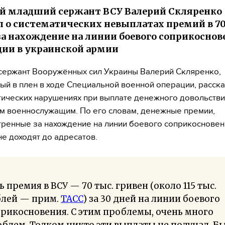
й младший сержант ВСУ Валерий Скляренко
 о систематических невыплатах премий в 70
за нахождение на линии боевого соприкоснов
ии в украинской армии
ержант Вооружённых сил Украины Валерий Скляренко,
ый в плен в ходе Специальной военной операции, расск
тических нарушениях при выплате денежного довольств
м военнослужащим. По его словам, денежные премии,
ренные за нахождение на линии боевого соприкосновен
не доходят до адресатов.
ь премия в ВСУ — 70 тыс. гривен (около 115 тыс.
блей — прим.
ТАСС
) за 30 дней на линии боевого
рикосновения. С этим проблемы, очень много
блем. Толком никто эти выплаты не получал. Б