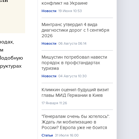
конфликт на Украине
Новости
19 Июня 10:53
Минтранс утвердил 4 вида
диагностики дорог с 1 сентября
2026
зодах,
Новости
06 Августа 06:14
им
Мишустин потребовал навести
 Подобную
порядок в профстандартах
труктурах
туризма
Новости
04 Августа 10:30
Климкин оценил будущий визит
главы МИД Германии в Киев
17 Января 11:26
"Генералам очень бы хотелось":
Ждать ли мобилизацию в
России? Европа уже не боится
Статьи
31 Июля 16:00