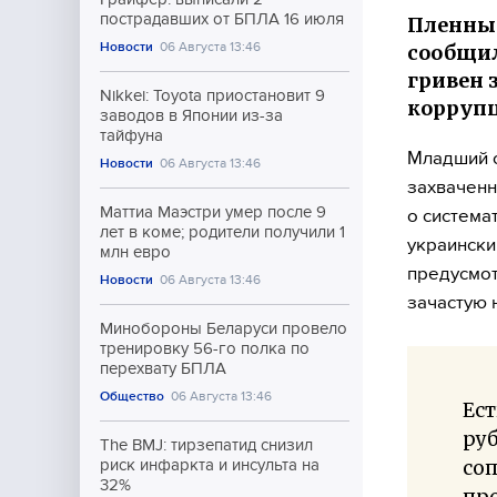
пострадавших от БПЛА 16 июля
Пленны
Новости
06 Августа 13:46
сообщил
гривен 
Nikkei: Toyota приостановит 9
коррупц
заводов в Японии из-за
тайфуна
Младший с
Новости
06 Августа 13:46
захваченн
Маттиа Маэстри умер после 9
о система
лет в коме; родители получили 1
украински
млн евро
предусмот
Новости
06 Августа 13:46
зачастую 
Минобороны Беларуси провело
тренировку 56-го полка по
перехвату БПЛА
Общество
06 Августа 13:46
Ест
ру
The BMJ: тирзепатид снизил
соп
риск инфаркта и инсульта на
32%
про