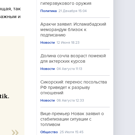
гиперзвукового оружия
щая, так
Политика
21 Декабря 15:04
важным и
Аракчи заявил: Исламабадский
меморандум близок к
подписанию
Новости
12 Июня 18:23
Долина сочла возраст помехой
для актерских курсов
Новости
04 Августа 11:13
Сикорский: перенос посольства
РФ приведет к разрыву
отношений
ik.
Новости
06 Августа 12:33
Вице-премьер Новак заявил о
стабилизации ситуации с
топливом
Общество
25 Июля 15:45