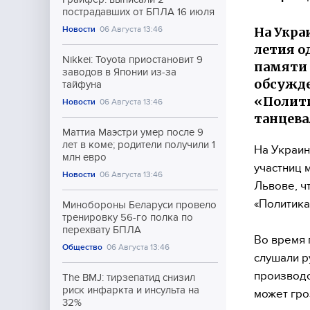
пострадавших от БПЛА 16 июля
На Укра
Новости
06 Августа 13:46
летия о
Nikkei: Toyota приостановит 9
памяти 
заводов в Японии из-за
обсужде
тайфуна
«Полити
Новости
06 Августа 13:46
танцева
Маттиа Маэстри умер после 9
лет в коме; родители получили 1
На Украин
млн евро
участниц 
Новости
06 Августа 13:46
Львове, ч
«Политика
Минобороны Беларуси провело
тренировку 56-го полка по
перехвату БПЛА
Во время 
Общество
06 Августа 13:46
слушали р
производс
The BMJ: тирзепатид снизил
риск инфаркта и инсульта на
может гро
32%