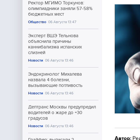
Ректор МГИМО Торкунов:
олимпиадники заняли 57-58%
бюджетных мест
Общество
06 Августа 13:47
Эксперт ВШЭ Тельнова
объяснила причины
каннибализма испанских
слизней
Новости
06 Августа 13:46
Эндокринолог Михалева
назвала 4 болезни,
вызывающие потливость
Новости
06 Августа 13:46
Дептранс Москвы предупредил
водителей о жаре до +30
градусов
Новости
06 Августа 13:46
Автор:
Ре
Грайфер: выписали 2