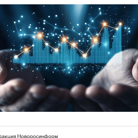
дакция Новоросинформ