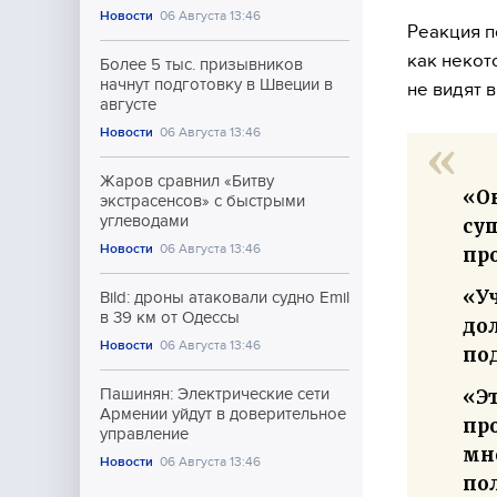
Новости
06 Августа 13:46
Реакция п
как некот
Более 5 тыс. призывников
начнут подготовку в Швеции в
не видят 
августе
Новости
06 Августа 13:46
Жаров сравнил «Битву
«Он
экстрасенсов» с быстрыми
углеводами
су
Новости
06 Августа 13:46
пр
«У
Bild: дроны атаковали судно Emil
в 39 км от Одессы
до
Новости
06 Августа 13:46
по
«Эт
Пашинян: Электрические сети
Армении уйдут в доверительное
пр
управление
мн
Новости
06 Августа 13:46
пол