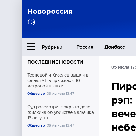
Новороссия
Россия
Донбасс
Рубрики
ПОСЛЕДНИЕ НОВОСТИ
05 Июля 17
Ближний Восток
Терновой и Киселёв вышли в
финал ЧЕ в прыжках с 10-
Пиро
метровой вышки
Общество
Общество
06 Августа 13:47
рэп:
Культура
Суд рассмотрит закрыто дело
вече
Жилкина об убийстве мальчика
13 августа
небе
Общество
06 Августа 13:47