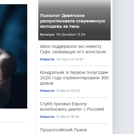
Психолог Девяткина
раскритиковала современную
молодежь за лень
Культура
09 Декабря 13:34
Айза поддержала экс-невесту
Гуфа, назвавшую его монстром
Новости
04 Августа 13:40
Кондратьев: в первом полугодии
2026 года отремонтировали 300
домов
Новости
14 Июля 09:53
Стубб призвал Европу
возобновить диалог с Россией
Новости
12 Июня 18:38
Пророссийский Львов