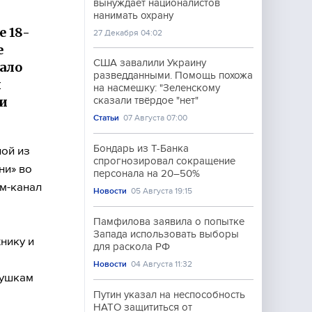
вынуждает националистов
нанимать охрану
 18-
27 Декабря 04:02
е
США завалили Украину
вало
разведданными. Помощь похожа
л
на насмешку: "Зеленскому
и
сказали твёрдое "нет"
Статьи
07 Августа 07:00
Бондарь из Т-Банка
ой из
спрогнозировал сокращение
ни» во
персонала на 20–50%
ам-канал
Новости
05 Августа 19:15
Памфилова заявила о попытке
Запада использовать выборы
нику и
для раскола РФ
Новости
04 Августа 11:32
вушкам
Путин указал на неспособность
НАТО защититься от