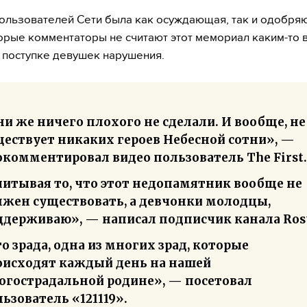
ользователей Сети была как осуждающая, так и одобряю
орые комментаторы не считают этот мемориал каким-то 
в поступке девушек нарушения.
и же ничего плохого не сделали. И вообще, не
ществует никаких героев Небесной сотни», —
окомментировал видео пользователь The First.
читывая то, что этот недопамятник вообще не
лжен существовать, а девчонки молодцы,
ддерживаю», — написал подписчик канала Rost
о зрада, одна из многих зрад, которые
оисходят каждый день на нашей
огострадальной родине», — посетовал
ьзователь «121119».