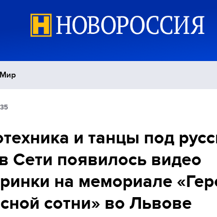
Мир
:35
Политика
С
техника и танцы под рус
Экономика
П
 в Сети появилось видео
Спорт
ринки на мемориале «Гер
сной сотни» во Львове