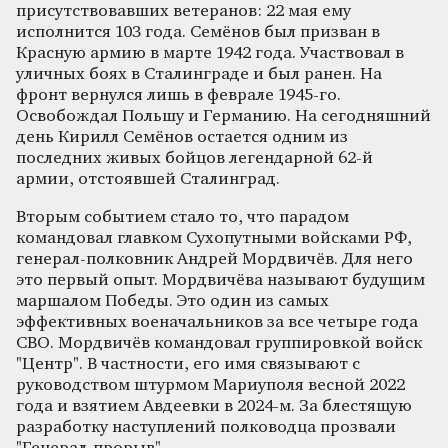
присутствовавших ветеранов: 22 мая ему
исполнится 103 года. Семёнов был призван в
Красную армию в марте 1942 года. Участвовал в
уличных боях в Сталинграде и был ранен. На
фронт вернулся лишь в феврале 1945-го.
Освобождал Польшу и Германию. На сегодняшний
день Кирилл Семёнов остается одним из
последних живых бойцов легендарной 62-й
армии, отстоявшей Сталинград.
Вторым событием стало то, что парадом
командовал главком Сухопутными войсками РФ,
генерал-полковник Андрей Мордвичёв. Для него
это первый опыт. Мордвичёва называют будущим
маршалом Победы. Это один из самых
эффективных военачальников за все четыре года
СВО. Мордвичёв командовал группировкой войск
"Центр". В частности, его имя связывают с
руководством штурмом Мариуполя весной 2022
года и взятием Авдеевки в 2024-м. За блестящую
разработку наступлений полководца прозвали