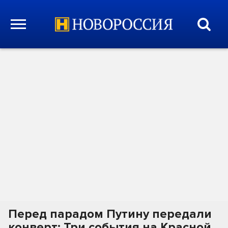
Перед парадом Путину передали
конверт: Три события на Красной