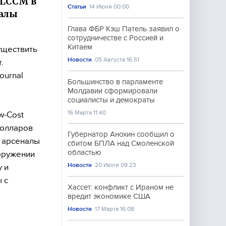
т LCCM в
Статьи
14 Июня 00:00
налы
Глава ФБР Кэш Патель заявил о
сотрудничестве с Россией и
Китаем
уществить
Новости
05 Августа 16:51
.
ournal
Большинство в парламенте
Молдавии сформировали
социалисты и демократы
16 Марта 11:40
w-Cost
 долларов
Губернатор Анохин сообщил о
ь арсеналы
сбитом БПЛА над Смоленской
областью
оружении
Новости
20 Июля 09:23
 и
 с
Хассет: конфликт с Ираном не
вредит экономике США
Новости
17 Марта 16:08