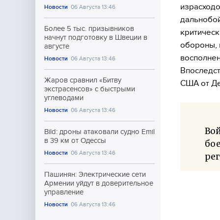
израсходо
Новости
06 Августа 13:46
дальнобой
Более 5 тыс. призывников
критическ
начнут подготовку в Швеции в
обороны, 
августе
восполнен
Новости
06 Августа 13:46
Впоследст
Жаров сравнил «Битву
США от Де
экстрасенсов» с быстрыми
углеводами
Новости
06 Августа 13:46
Во
Bild: дроны атаковали судно Emil
в 39 км от Одессы
бое
Новости
06 Августа 13:46
рег
Пашинян: Электрические сети
Армении уйдут в доверительное
управление
Новости
06 Августа 13:46