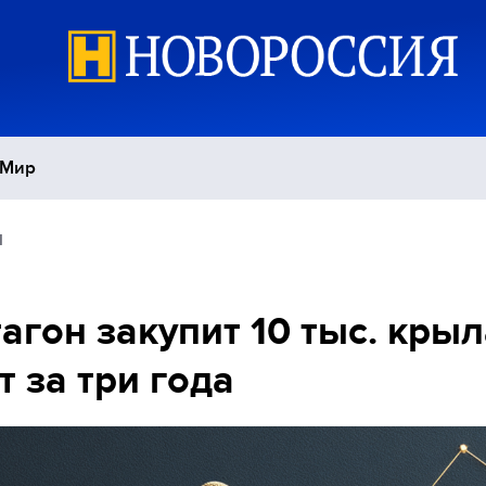
Мир
1
Политика
С
Экономика
П
агон закупит 10 тыс. кры
т за три года
Спорт