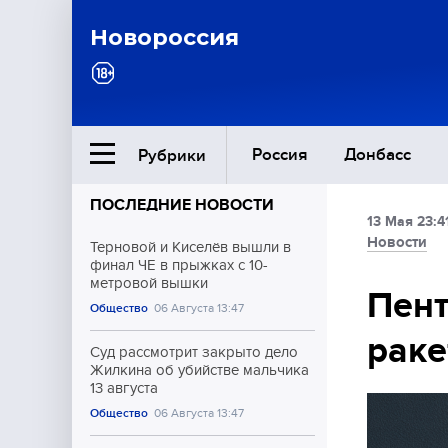
Новороссия
Россия
Донбасс
Рубрики
ПОСЛЕДНИЕ НОВОСТИ
13 Мая 23:4
Ближний Восток
Новости
Терновой и Киселёв вышли в
финал ЧЕ в прыжках с 10-
метровой вышки
Общество
Пент
Общество
06 Августа 13:47
раке
Культура
Суд рассмотрит закрыто дело
Жилкина об убийстве мальчика
13 августа
Общество
06 Августа 13:47