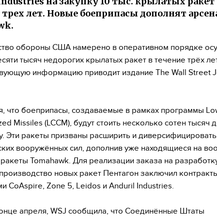
 Industries на закупку 10 тыс. крылатых раке
 трех лет. Новые боеприпасы дополнят арсе
wk.
тво обороны США намерено в оперативном порядке ос
есяти тысяч недорогих крылатых ракет в течение трёх лет
вующую информацию приводит издание The Wall Street J
, что боеприпасы, создаваемые в рамках программы Lo
zed Missiles (LCCM), будут стоить несколько сотен тысяч
у. Эти ракеты призваны расширить и диверсифицироват
ких вооружённых сил, дополнив уже находящиеся на во
ракеты Tomahawk. Для реализации заказа на разработку
производство новых ракет Пентагон заключил контракты
 CoAspire, Zone 5, Leidos и Anduril Industries.
конце апреля, WSJ сообщила, что Соединённые Штаты