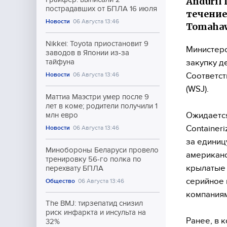
Anduril
пострадавших от БПЛА 16 июля
течение
Новости
06 Августа 13:46
Tomaha
Nikkei: Toyota приостановит 9
Министерс
заводов в Японии из-за
закупку д
тайфуна
Соответст
Новости
06 Августа 13:46
(WSJ).
Маттиа Маэстри умер после 9
лет в коме; родители получили 1
Ожидается
млн евро
Containeri
Новости
06 Августа 13:46
за единиц
Минобороны Беларуси провело
американс
тренировку 56-го полка по
крылатые 
перехвату БПЛА
серийное 
Общество
06 Августа 13:46
компаниями
The BMJ: тирзепатид снизил
риск инфаркта и инсульта на
Ранее, в 
32%