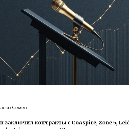
анко Семен
н заключил контракты с CoAspire, Zone 5, Lei