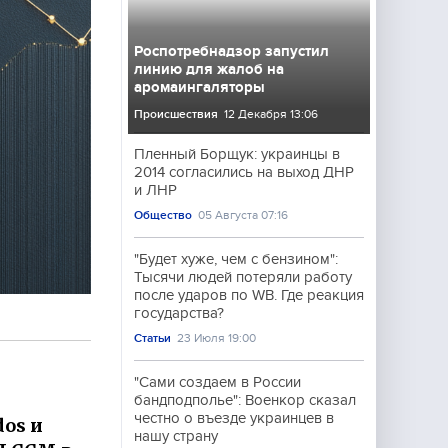
Роспотребнадзор запустил
линию для жалоб на
аромаингаляторы
Происшествия
12 Декабря 13:06
Пленный Борщук: украинцы в
2014 согласились на выход ДНР
и ЛНР
Общество
05 Августа 07:16
"Будет хуже, чем с бензином":
Тысячи людей потеряли работу
после ударов по WB. Где реакция
государства?
Статьи
23 Июля 19:00
"Сами создаем в России
бандподполье": Военкор сказал
честно о въезде украинцев в
dos и
нашу страну