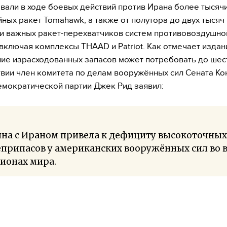
вали в ходе боевых действий против Ирана более тысяч
ных ракет Tomahawk, а также от полутора до двух тысяч
и важных ракет-перехватчиков систем противовоздушно
включая комплексы THAAD и Patriot. Как отмечает издан
ие израсходованных запасов может потребовать до шест
вии член комитета по делам вооружённых сил Сената Ко
мократической партии Джек Рид заявил:
йна с Ираном привела к дефициту высокоточных
припасов у американских вооружённых сил во в
ионах мира.