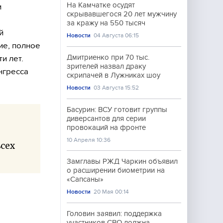
На Камчатке осудят
и
скрывавшегося 20 лет мужчину
за кражу на 550 тысяч
й
Новости
04 Августа 06:15
ие, полное
Дмитриенко при 70 тыс.
и лет.
зрителей назвал драку
нгресса
скрипачей в Лужниках шоу
Новости
03 Августа 15:52
Басурин: ВСУ готовит группы
диверсантов для серии
провокаций на фронте
10 Апреля 10:36
сех
Замглавы РЖД Чаркин объявил
о расширении биометрии на
«Сапсаны»
Новости
20 Мая 00:14
Головин заявил: поддержка
участников СВО должна