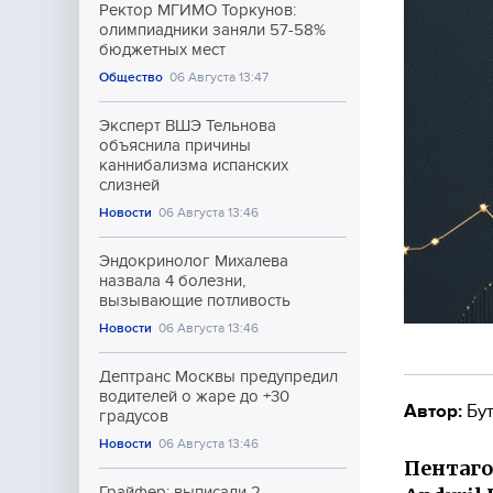
Ректор МГИМО Торкунов:
олимпиадники заняли 57-58%
бюджетных мест
Общество
06 Августа 13:47
Эксперт ВШЭ Тельнова
объяснила причины
каннибализма испанских
слизней
Новости
06 Августа 13:46
Эндокринолог Михалева
назвала 4 болезни,
вызывающие потливость
Новости
06 Августа 13:46
Дептранс Москвы предупредил
водителей о жаре до +30
Автор:
Бут
градусов
Новости
06 Августа 13:46
Пентаго
Грайфер: выписали 2