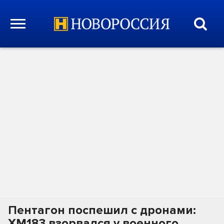
Пентагон поспешил с дронами:
XM183 взорвался у военного