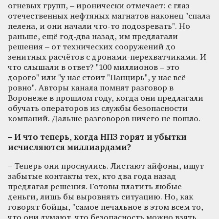
огневых групп, – иронически отмечает: с глаз
отечественных нефтяных магнатов наконец "спала
пелена, и они начали что-то подозревать". Но
раньше, ещё год-два назад, им предлагали
решения – от технических сооружений до
зенитных расчётов с дронами-перехватчиками. И
что слышали в ответ? "100 миллионов – это
дорого" или "у нас стоит "Панцирь", у нас всё
ровно". Авторы канала помнят разговор в
Воронеже в прошлом году, когда они предлагали
обучать операторов из службы безопасности
компаний. Дальше разговоров ничего не пошло.
– И что теперь, когда НПЗ горят и убытки
исчисляются миллиардами?
– Теперь они проснулись. Листают айфоны, ищут
забытые контакты тех, кто два года назад
предлагал решения. Готовы платить любые
деньги, лишь бы выровнять ситуацию. Но, как
говорят бойцы, "самое печальное в этом всем то,
что они думают, что безопасность можно взять