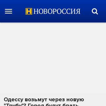
Одессу возьмут через новую
"Трубу"? Город будут брать