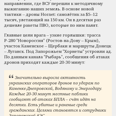
направлении, где ВСУ перешли к методичному
выжиганию наших земель. В основе новой
тактики – дроны Hornet: самолётик за $5–12
тысяч, улетающий на 150 км. Он в десятки раз
дешевле ракеты ПВО, которые по ним палят.
Главные цели врага – узкие горлышки: трасса
Р-280 "Новороссия" (Ростов-на-Дону – Крым),
участок Каменское – Щербаки и маршруты Донецк
– Луганск. Под Запорожьем "Хорнеты" устроили ад.
По данным канала "Рыбарь", сообщения об атаках
дронов приходят каждые 20-30 минут
:
Значительно выросла активность
украинских операторов дронов по ударам по
Каменке-Днепровской, Водяному и Энергодару.
Каждые 20-30 минут местные паблики
сообщают об атаках БПЛА – счёт идёт на
десятки. Есть убитые и раненые среди
гражданских. Целями становятся и сотрудники
Запорожской АЭС.