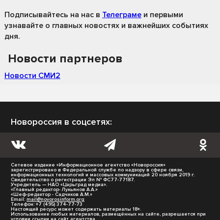
Подписывайтесь на нас
в
Телеграме
и первыми
узнавайте о главных новостях и важнейших событиях
дня.
Новости партнеров
Новости СМИ2
Новороссия в соцсетях:
Сетевое издание «Информационное агентство «Новороссия»
зарегистрировано в Федеральной службе по надзору в сфере связи,
информационных технологий и массовых коммуникаций 20 ноября 2019 г.
Свидетельство о регистрации Эл № ФС77-77187.
Учредитель — НАО «Царьград медиа».
«Главный редактор- Лукьянов А.А.»
«Шеф-редактор - Садчиков А.М.»
Email:
mail@novorosinform.org
Телефон: +7 (495) 374-77-73
Настоящий ресурс может содержать материалы 18+.
Использование любых материалов, размещённых на сайте, разрешается при
условии ссылки на сайт агентства.