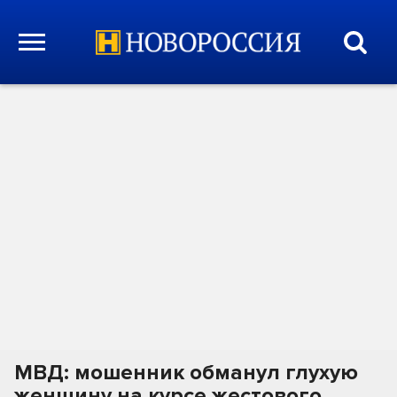
МВД: мошенник обманул глухую
женщину на курсе жестового