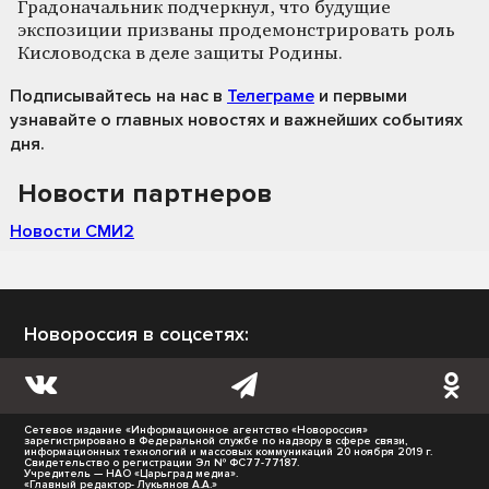
Градоначальник подчеркнул, что будущие
экспозиции призваны продемонстрировать роль
Кисловодска в деле защиты Родины.
Подписывайтесь на нас
в
Телеграме
и первыми
узнавайте о главных новостях и важнейших событиях
дня.
Новости партнеров
Новости СМИ2
Новороссия в соцсетях:
Сетевое издание «Информационное агентство «Новороссия»
зарегистрировано в Федеральной службе по надзору в сфере связи,
информационных технологий и массовых коммуникаций 20 ноября 2019 г.
Свидетельство о регистрации Эл № ФС77-77187.
Учредитель — НАО «Царьград медиа».
«Главный редактор- Лукьянов А.А.»