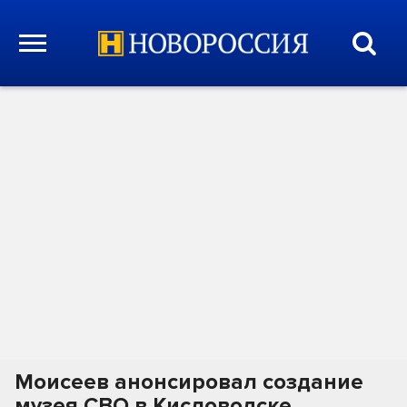
Моисеев анонсировал создание
музея СВО в Кисловодске