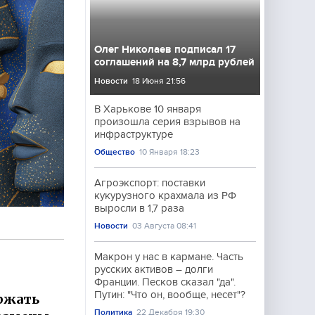
Олег Николаев подписал 17
соглашений на 8,7 млрд рублей
Новости
18 Июня 21:56
В Харькове 10 января
произошла серия взрывов на
инфраструктуре
Общество
10 Января 18:23
Агроэкспорт: поставки
кукурузного крахмала из РФ
выросли в 1,7 раза
Новости
03 Августа 08:41
Макрон у нас в кармане. Часть
русских активов – долги
Франции. Песков сказал "да".
Путин: "Что он, вообще, несёт"?
ржать
Политика
22 Декабря 19:30