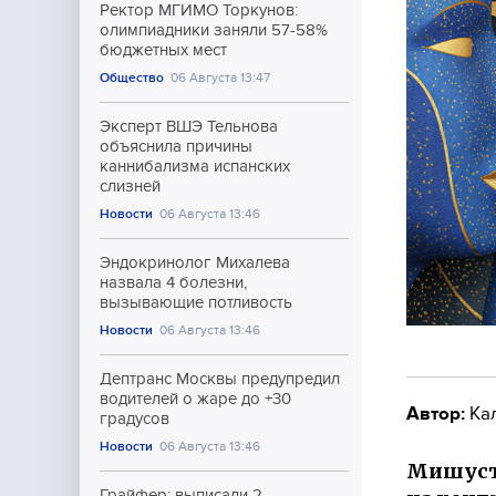
Ректор МГИМО Торкунов:
олимпиадники заняли 57-58%
бюджетных мест
Общество
06 Августа 13:47
Эксперт ВШЭ Тельнова
объяснила причины
каннибализма испанских
слизней
Новости
06 Августа 13:46
Эндокринолог Михалева
назвала 4 болезни,
вызывающие потливость
Новости
06 Августа 13:46
Дептранс Москвы предупредил
водителей о жаре до +30
Автор:
Ка
градусов
Новости
06 Августа 13:46
Мишусти
Грайфер: выписали 2