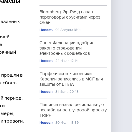
кзамены
Bloomberg: Эр-Рияд начал
переговоры с хуситами через
казанных
Оман
Новости
04 Августа 18:11
очей
Совет Федерации одобрил
е
закон о страховании
тоянный
электронных кошельков
Новости
24 Июля 12:14
Парфенчиков: чиновники
 прошли в
Карелии записались в МОГ для
х сбоев.
защиты от БПЛА
Новости
31 Июля 20:43
й период,
Пашинян назвал региональную
 и
нестабильность угрозой проекту
е меры,
TRIPP
и тревоги.
Новости
30 Июля 13:39