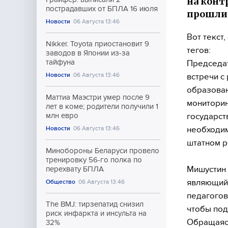
на конт
пострадавших от БПЛА 16 июля
прошли 
Новости
06 Августа 13:46
Вот текст
Nikkei: Toyota приостановит 9
тегов:
заводов в Японии из-за
тайфуна
Председат
Новости
06 Августа 13:46
встречи с
образован
Маттиа Маэстри умер после 9
мониторин
лет в коме; родители получили 1
государст
млн евро
необходим
Новости
06 Августа 13:46
штатном р
Минобороны Беларуси провело
тренировку 56-го полка по
Мишустин 
перехвату БПЛА
являющийс
Общество
06 Августа 13:46
педагогов
The BMJ: тирзепатид снизил
чтобы под
риск инфаркта и инсульта на
Обращаясь
32%