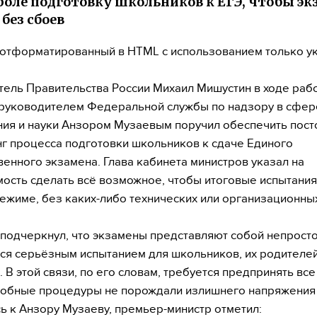
роле подготовку школьников к ЕГЭ, чтобы э
без сбоев
, отформатированный в HTML с использованием только у
ель Правительства России Михаил Мишустин в ходе раб
 руководителем Федеральной службы по надзору в сфер
ия и науки Анзором Музаевым поручил обеспечить пос
г процесса подготовки школьников к сдаче Единого
венного экзамена. Глава кабинета министров указал на
ость сделать всё возможное, чтобы итоговые испытания
ежиме, без каких-либо технических или организационны
подчеркнул, что экзамены представляют собой непросто
я серьёзным испытанием для школьников, их родителей
. В этой связи, по его словам, требуется предпринять вс
обные процедуры не порождали излишнего напряжения 
 к Анзору Музаеву, премьер-министр отметил: