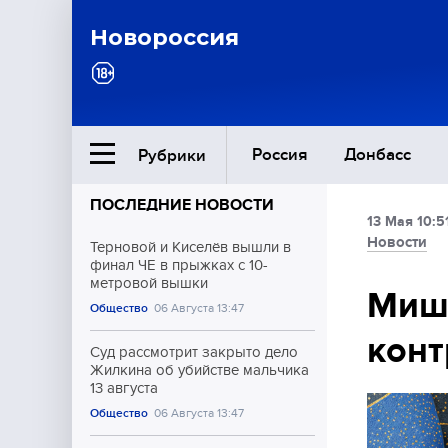
Новороссия
Россия
Донбасс
Рубрики
ПОСЛЕДНИЕ НОВОСТИ
13 Мая 10:5
Ближний Восток
Новости
Терновой и Киселёв вышли в
финал ЧЕ в прыжках с 10-
метровой вышки
Общество
Мишу
Общество
06 Августа 13:47
конт
Культура
Суд рассмотрит закрыто дело
Жилкина об убийстве мальчика
13 августа
Общество
06 Августа 13:47