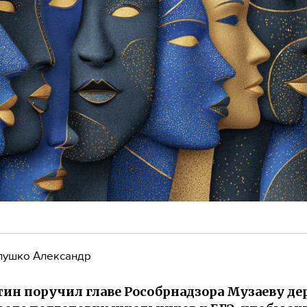
лушко Александр
н поручил главе Рособрнадзора Музаеву де