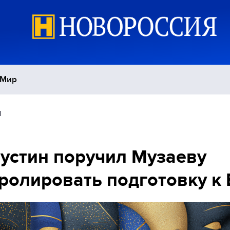
Мир
1
Политика
С
Экономика
П
стин поручил Музаеву
ролировать подготовку к
Спорт