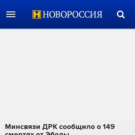
Минсвязи ДРК сообщило о 149
смертях от Эболы