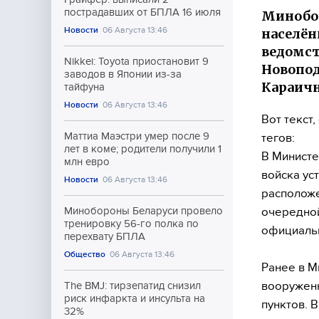
пострадавших от БПЛА 16 июля
Минобор
Новости
06 Августа 13:46
населён
ведомст
Nikkei: Toyota приостановит 9
Новопод
заводов в Японии из-за
Караичн
тайфуна
Новости
06 Августа 13:46
Вот текст
Маттиа Маэстри умер после 9
тегов:
лет в коме; родители получили 1
В Министе
млн евро
войска ус
Новости
06 Августа 13:46
расположе
очередной
Минобороны Беларуси провело
тренировку 56-го полка по
официаль
перехвату БПЛА
Общество
06 Августа 13:46
Ранее в М
вооруженн
The BMJ: тирзепатид снизил
риск инфаркта и инсульта на
пунктов. 
32%