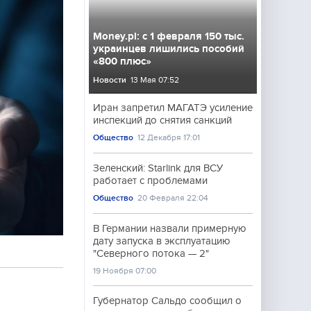
Money.pl: с 1 февраля 150 тыс.
украинцев лишились пособий
«800 плюс»
Новости
13 Мая 07:52
Иран запретил МАГАТЭ усиление
инспекций до снятия санкций
Общество
12 Декабря 17:01
Зеленский: Starlink для ВСУ
работает с проблемами
Общество
20 Февраля 22:04
В Германии назвали примерную
дату запуска в эксплуатацию
"Северного потока — 2"
19 Ноября 07:00
Губернатор Сальдо сообщил о