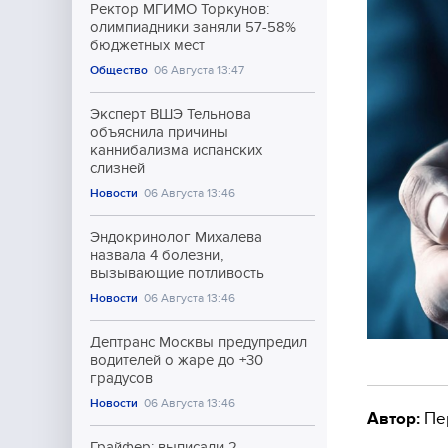
Ректор МГИМО Торкунов:
олимпиадники заняли 57-58%
бюджетных мест
Общество
06 Августа 13:47
Эксперт ВШЭ Тельнова
объяснила причины
каннибализма испанских
слизней
Новости
06 Августа 13:46
Эндокринолог Михалева
назвала 4 болезни,
вызывающие потливость
Новости
06 Августа 13:46
Дептранс Москвы предупредил
водителей о жаре до +30
градусов
Новости
06 Августа 13:46
Автор:
Пе
Грайфер: выписали 2