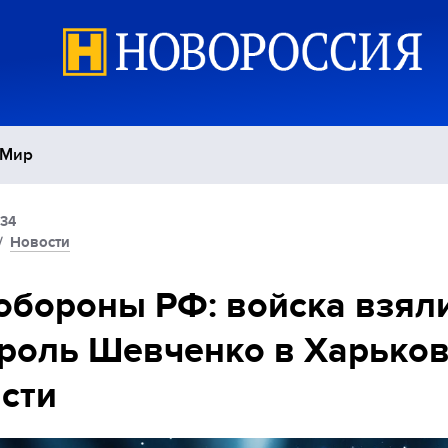
Мир
:34
Политика
С
/
Новости
Экономика
П
бороны РФ: войска взял
роль Шевченко в Харько
Спорт
сти