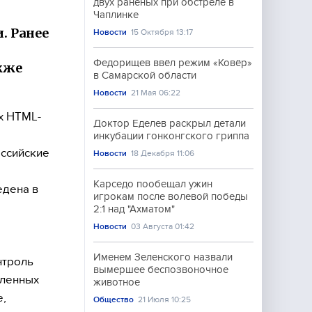
двух раненых при обстреле в
Чаплинке
. Ранее
Новости
15 Октября 13:17
Федорищев ввёл режим «Ковёр»
кже
в Самарской области
Новости
21 Мая 06:22
х HTML-
Доктор Еделев раскрыл детали
инкубации гонконгского гриппа
оссийские
Новости
18 Декабря 11:06
Карседо пообещал ужин
едена в
игрокам после волевой победы
2:1 над "Ахматом"
Новости
03 Августа 01:42
Именем Зеленского назвали
нтроль
вымершее беспозвоночное
еленных
животное
е,
Общество
21 Июля 10:25