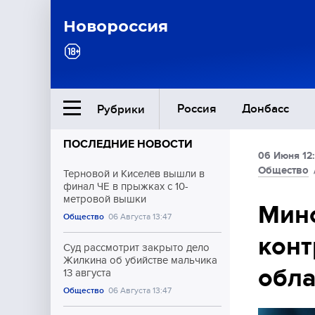
Новороссия
Россия
Донбасс
Рубрики
ПОСЛЕДНИЕ НОВОСТИ
06 Июня 12
Ближний Восток
Общество
Терновой и Киселёв вышли в
финал ЧЕ в прыжках с 10-
метровой вышки
Общество
Мино
Общество
06 Августа 13:47
конт
Культура
Суд рассмотрит закрыто дело
Жилкина об убийстве мальчика
обла
13 августа
Общество
06 Августа 13:47