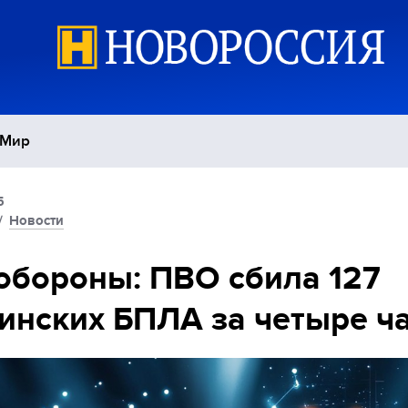
Мир
5
Политика
С
/
Новости
Экономика
П
бороны: ПВО сбила 127
инских БПЛА за четыре ч
Спорт