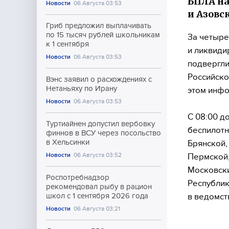
БПЛА на
Новости
06 Августа 03:53
и Азовс
Гриб предложил выплачивать
по 15 тысяч рублей школьникам
За четыре
к 1 сентября
и ликвиди
Новости
06 Августа 03:53
подвергли
Российско
Вэнс заявил о расхождениях с
Нетаньяху по Ирану
этом инфо
Новости
06 Августа 03:53
С 08:00 д
Туртиайнен допустил вербовку
беспилотн
финнов в ВСУ через посольство
в Хельсинки
Брянской,
Новости
06 Августа 03:52
Пермской,
Московски
Роспотребнадзор
Республик
рекомендовал рыбу в рацион
в ведомст
школ с 1 сентября 2026 года
Новости
06 Августа 03:21