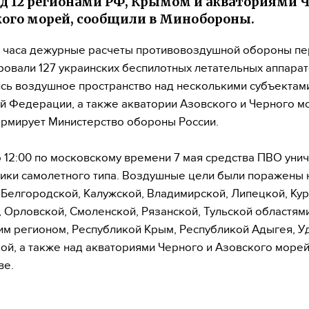
д 12 регионами РФ, Крымом и акваториями 
кого морей, сообщили в Минобороны.
 часа дежурные расчеты противовоздушной обороны пе
ровали 127 украинских беспилотных летательных аппарат
сь воздушное пространство над несколькими субъектам
й Федерации, а также акватории Азовского и Черного м
рмирует Министерство обороны России.
о 12:00 по московскому времени 7 мая средства ПВО уни
ики самолетного типа. Воздушные цели были поражены 
 Белгородской, Калужской, Владимирской, Липецкой, Кур
 Орловской, Смоленской, Рязанской, Тульской областями
м регионом, Республикой Крым, Республикой Адыгея, У
ой, а также над акваториями Черного и Азовского морей
ве.