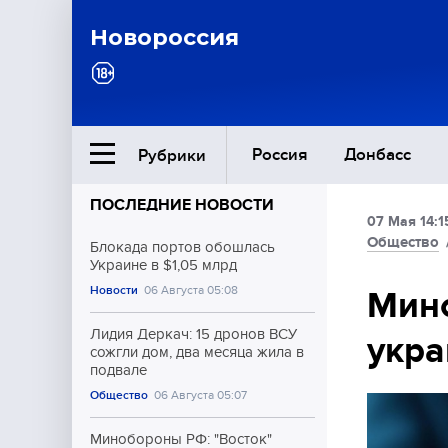
Новороссия
Россия
Донбасс
Рубрики
ПОСЛЕДНИЕ НОВОСТИ
07 Мая 14:1
Ближний Восток
Общество
Блокада портов обошлась
Украине в $1,05 млрд
Новости
06 Августа 05:08
Общество
Мино
Лидия Деркач: 15 дронов ВСУ
укра
Культура
сожгли дом, два месяца жила в
подвале
Общество
06 Августа 05:07
Минобороны РФ: "Восток"