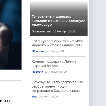
Генеральный директор
Гильдии: мошенники обманули
Светличную
Происшествия
22 Ноября 20:23
Путин: украинский танкист убил
мирного жителя в начале СВО
Общество
27 Июля 11:01
Камнев: поддержка Ленина
выросла до 54%
Новости
23 Апреля 05:09
Ноу-хау НАТО по сдерживанию
сербов: зачем Турция
отправляет в Косово спецназ
Мир
04 Июня 09:05
нских