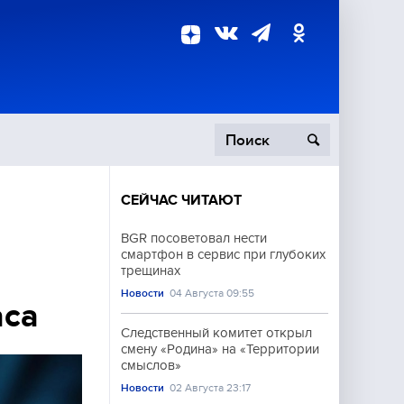
СЕЙЧАС ЧИТАЮТ
пецоперация
BGR посоветовал нести
смартфон в сервис при глубоких
роисшествия
трещинах
Новости
04 Августа 09:55
аса
Следственный комитет открыл
смену «Родина» на «Территории
смыслов»
Новости
02 Августа 23:17