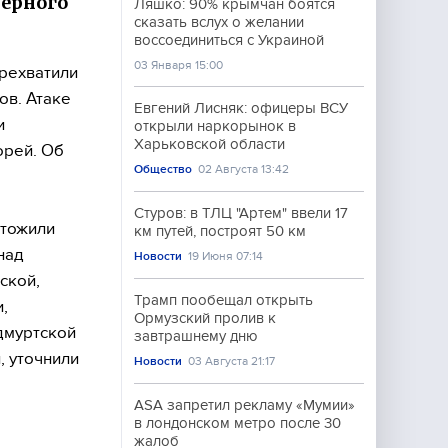
Черного
Ляшко: 90% крымчан боятся
сказать вслух о желании
воссоединиться с Украиной
03 Января 15:00
рехватили
ов. Атаке
Евгений Лисняк: офицеры ВСУ
и
открыли наркорынок в
Харьковской области
орей. Об
Общество
02 Августа 13:42
Стуров: в ТЛЦ "Артем" ввели 17
чтожили
км путей, построят 50 км
над
Новости
19 Июня 07:14
ской,
Трамп пообещал открыть
,
Ормузский пролив к
дмуртской
завтрашнему дню
, уточнили
Новости
03 Августа 21:17
ASA запретил рекламу «Мумии»
в лондонском метро после 30
жалоб