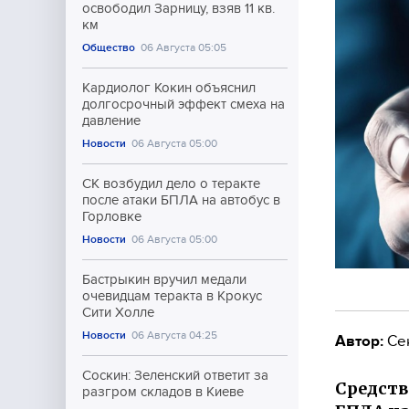
освободил Зарницу, взяв 11 кв.
км
Общество
06 Августа 05:05
Кардиолог Кокин объяснил
долгосрочный эффект смеха на
давление
Новости
06 Августа 05:00
СК возбудил дело о теракте
после атаки БПЛА на автобус в
Горловке
Новости
06 Августа 05:00
Бастрыкин вручил медали
очевидцам теракта в Крокус
Сити Холле
Новости
06 Августа 04:25
Автор:
Се
Соскин: Зеленский ответит за
Средств
разгром складов в Киеве