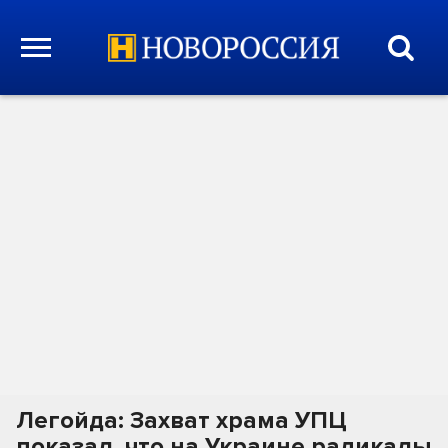
Легойда: Захват храма УПЦ
показал, что на Украине радикалы