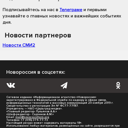
Подписывайтесь на нас
в
Телеграме
и первыми
узнавайте о главных новостях и важнейших событиях
дня.
Новости партнеров
Новости СМИ2
Новороссия в соцсетях:
Сетевое издание «Информационное агентство «Новороссия»
зарегистрировано в Федеральной службе по надзору в сфере связи,
информационных технологий и массовых коммуникаций 20 ноября 2019 г.
Свидетельство о регистрации Эл № ФС77-77187.
Учредитель — НАО «Царьград медиа».
«Главный редактор- Лукьянов А.А.»
«Шеф-редактор - Садчиков А.М.»
Email:
mail@novorosinform.org
Телефон: +7 (495) 374-77-73
Настоящий ресурс может содержать материалы 18+.
Использование любых материалов, размещённых на сайте, разрешается при