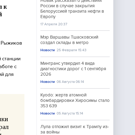
Новак рассказал о действиях
л к
России в случае закрытия
Белоруссией транзита нефти в
й
Европу
17 Апреля 20:37
Мэр Варшавы Тшасковский
й Рыжиков
создал склады в метро
Новости
25 Февраля 15:43
 станции
Минтранс утвердил 4 вида
аботе с
диагностики дорог с 1 сентября
ий для
2026
Новости
06 Августа 06:14
Kyodo: жертв атомной
бомбардировки Хиросимы стало
353 639
Новости
05 Августа 15:14
чки
рал
Лула отложил визит к Трампу из-
за войны
ь