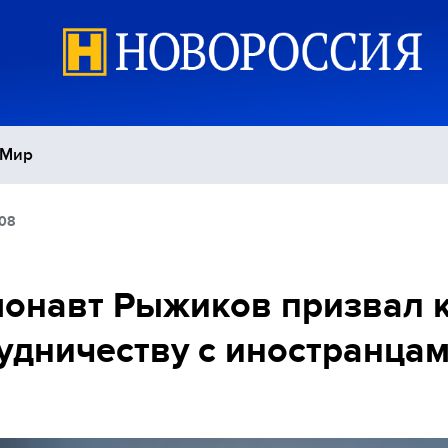
Мир
:08
Политика
С
Экономика
П
онавт Рыжиков призвал 
удничеству с иностранцам
Спорт