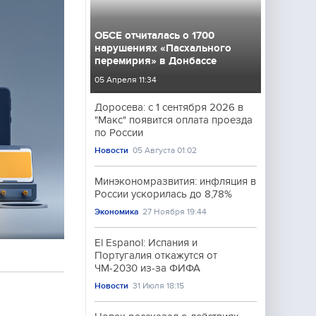
ОБСЕ отчиталась о 1700
нарушениях «Пасхального
перемирия» в Донбассе
05 Апреля 11:34
Доросева: с 1 сентября 2026 в
"Макс" появится оплата проезда
по России
Новости
05 Августа 01:02
Минэкономразвития: инфляция в
России ускорилась до 8,78%
Экономика
27 Ноября 19:44
El Espanol: Испания и
Португалия откажутся от
ЧМ-2030 из-за ФИФА
Новости
31 Июля 18:15