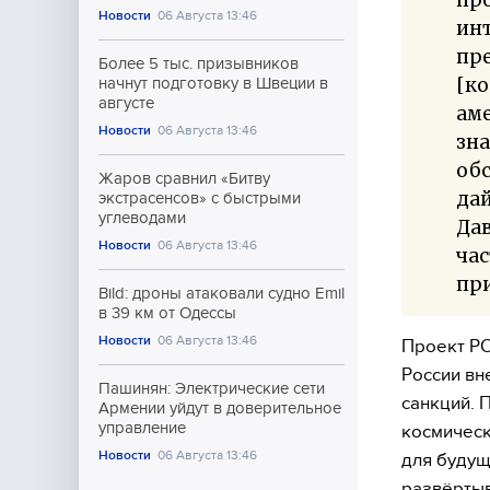
Новости
06 Августа 13:46
инт
пре
Более 5 тыс. призывников
[ко
начнут подготовку в Швеции в
августе
ам
Новости
06 Августа 13:46
зна
обс
Жаров сравнил «Битву
дай
экстрасенсов» с быстрыми
углеводами
Дав
Новости
06 Августа 13:46
час
при
Bild: дроны атаковали судно Emil
в 39 км от Одессы
Новости
06 Августа 13:46
Проект РО
России вн
Пашинян: Электрические сети
санкций. 
Армении уйдут в доверительное
управление
космическ
Новости
06 Августа 13:46
для будущ
развёртыв