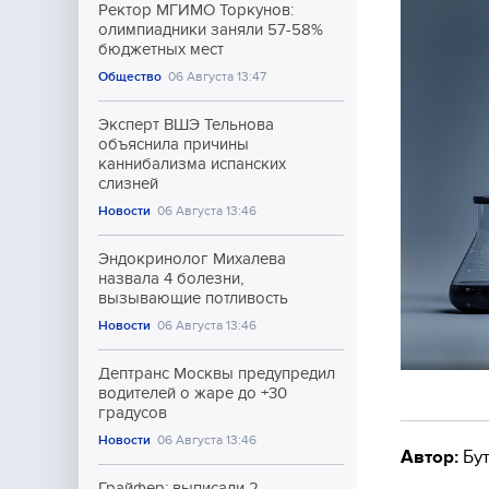
Ректор МГИМО Торкунов:
олимпиадники заняли 57-58%
бюджетных мест
Общество
06 Августа 13:47
Эксперт ВШЭ Тельнова
объяснила причины
каннибализма испанских
слизней
Новости
06 Августа 13:46
Эндокринолог Михалева
назвала 4 болезни,
вызывающие потливость
Новости
06 Августа 13:46
Дептранс Москвы предупредил
водителей о жаре до +30
градусов
Новости
06 Августа 13:46
Автор:
Бут
Грайфер: выписали 2