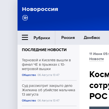
Новороссия
Россия
Донбасс
Рубрики
ПОСЛЕДНИЕ НОВОСТИ
11 Июня 05
Ближний Восток
Новости
Терновой и Киселёв вышли в
финал ЧЕ в прыжках с 10-
метровой вышки
Общество
Косм
Общество
06 Августа 13:47
сотр
Культура
Суд рассмотрит закрыто дело
Жилкина об убийстве мальчика
РОС
13 августа
Общество
06 Августа 13:47