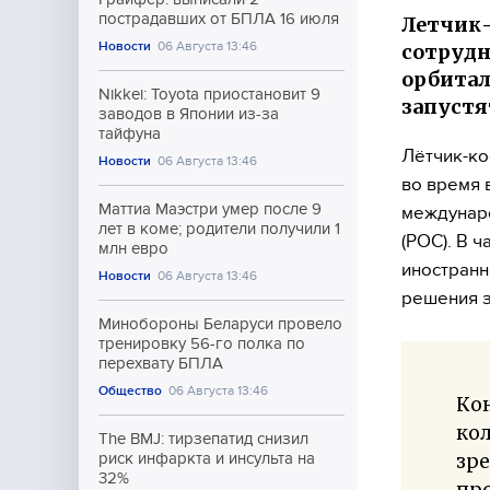
пострадавших от БПЛА 16 июля
Летчик-
Новости
06 Августа 13:46
сотрудн
орбитал
Nikkei: Toyota приостановит 9
запустят
заводов в Японии из-за
тайфуна
Лётчик-ко
Новости
06 Августа 13:46
во время 
Маттиа Маэстри умер после 9
междунаро
лет в коме; родители получили 1
(РОС). В 
млн евро
иностранн
Новости
06 Августа 13:46
решения з
Минобороны Беларуси провело
тренировку 56-го полка по
перехвату БПЛА
Общество
06 Августа 13:46
Кон
кол
The BMJ: тирзепатид снизил
зре
риск инфаркта и инсульта на
32%
про