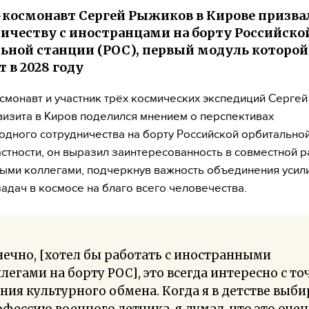
космонавт Сергей Рыжиков в Кирове призва
ичеству с иностранцами на борту Российско
ьной станции (РОС), первый модуль которой
 в 2028 году
смонавт и участник трёх космических экспедиций Серге
визита в Киров поделился мнением о перспективах
дного сотрудничества на борту Российской орбитальной
частности, он выразил заинтересованность в совместной р
ыми коллегами, подчеркнув важность объединения усил
адач в космосе на благо всего человечества.
ечно, [хотел бы работать с иностранными
легами на борту РОС], это всегда интересно с то
ния культурного обмена. Когда я в детстве выби
фессию военного летчика, я думал, что это очен