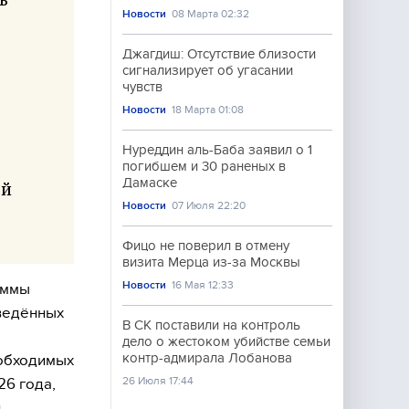
Новости
08 Марта 02:32
Джагдиш: Отсутствие близости
сигнализирует об угасании
чувств
Новости
18 Марта 01:08
,
Нуреддин аль-Баба заявил о 1
погибшем и 30 раненых в
Дамаске
ой
Новости
07 Июля 22:20
Фицо не поверил в отмену
визита Мерца из-за Москвы
Новости
16 Мая 12:33
аммы
введённых
В СК поставили на контроль
дело о жестоком убийстве семьи
контр-адмирала Лобанова
еобходимых
26 Июля 17:44
26 года,
й