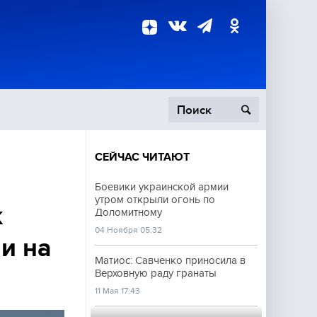
СЕЙЧАС ЧИТАЮТ
пецоперация
Боевики украинской армии
утром открыли огонь по
роисшествия
к
Доломитному
04 Ноября 05:32
и на
Матиос: Савченко приносила в
Верховную раду гранаты
11 Мая 17:43