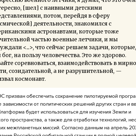
ересно, [шел] с наивными детскими
дставлениями, потом, перейдя в сферу
смической] деятельности, знакомился с
ериканскими астронавтами, которые тоже
чительной частью военные летчики, и мы
уждали <...>, что сейчас решаем задачи, которые
 бог, на пользу человечества. Это же здорово.
айте соревноваться, взаимодействовать в мирн
ти, созидательной, а не разрушительной, —
звал космонавт.
С призван обеспечить сохранение пилотируемой прогр
е зависимости от политических решений других стран и 
Платформа будет использоваться для изучения Земли и
ого пространства, а также для отработки технологий, н
их межпланетных миссий. Согласно данным на апрель 20
ание Российской орбитальной станции в полной целево