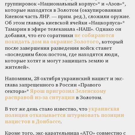
группировок «Национальный корпус»* и «Азов»*,
которые находятся в Золотом (оккупированная
Киевом часть ЛНР. — прим. ред.), сложили оружие.
Об этом главарь киевской ячейки «Нацкорпуса»*
Тамарин в эфире телеканала «НАШ». Однако он
добавил, что его соратники
не собираются
покидать дом на окраине Золотого
, который
после завершения разведения войск станет
«последним блок-постом, где находятся люди,
которые хотят и могут защищать землю и
жителей».
Напомним, 28 октября украинский нацист и экс-
глава запрещенного в России «Правого
сектора»*
Ярош пригрозил Зеленскому
расправой из-за ситуации
в Золотом.
В тот же день стало известно, что
украинская
полиция отказывается штурмовать позиции
нацистов в Донбассе
.
Кроме того, экс-карательница «АТО» совместно с