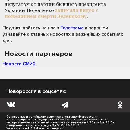
депутатом от партии бывшего президента
Украины Порошенко
записала видео с
пожеланием смерти Зеленскому
.
Подписывайтесь на нас
в
Телеграме
и первыми
узнавайте о главных новостях и важнейших событиях
дня.
Новости партнеров
Новости СМИ2
Новороссия в соцсетях:
Сетевое издание «Информационное агентство «Новороссия»
зарегистрировано в Федеральной службе по надзору в сфере связи,
информационных технологий и массовых коммуникаций 20 ноября 2019 г.
Свидетельство о регистрации Эл № ФС77-77187.
Учредитель — НАО «Царьград медиа».