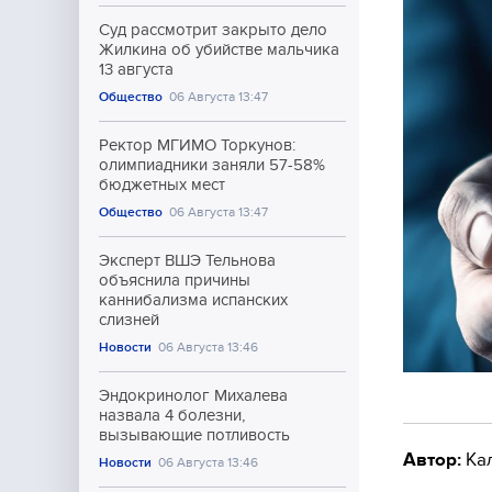
Суд рассмотрит закрыто дело
Жилкина об убийстве мальчика
13 августа
Общество
06 Августа 13:47
Ректор МГИМО Торкунов:
олимпиадники заняли 57-58%
бюджетных мест
Общество
06 Августа 13:47
Эксперт ВШЭ Тельнова
объяснила причины
каннибализма испанских
слизней
Новости
06 Августа 13:46
Эндокринолог Михалева
назвала 4 болезни,
вызывающие потливость
Автор:
Ка
Новости
06 Августа 13:46