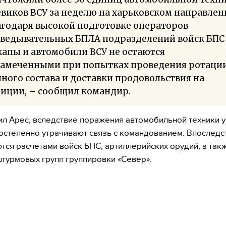
виков ВСУ за неделю на харьковском направлен
агодаря высокой подготовке операторов
зведывательных БПЛА подразделений войск БПС
апы и автомобили ВСУ не остаются
замеченными при попытках проведения ротаци
ного состава и доставки продовольствия на
зиции, – сообщил командир.
ил Арес, вследствие поражения автомобильной техники 
остепенно утрачивают связь с командованием. Впоследс
тся расчётами войск БПС, артиллерийских орудий, а так
турмовых групп группировки «Север».