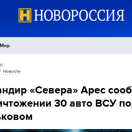
Мир
11
Политика
С
/
Новости
Экономика
П
ндир «Севера» Арес соо
ичтожении 30 авто ВСУ п
Спорт
ьковом