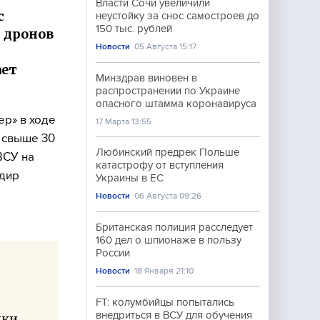
Власти Сочи увеличили
с
неустойку за снос самостроев до
150 тыс. рублей
 дронов
Новости
05 Августа 15:17
ает
Минздрав виновен в
распространении по Украине
опасного штамма коронавируса
ер» в ходе
17 Марта 13:55
 свыше 30
Любинский предрек Польше
ВСУ на
катастрофу от вступления
ндир
Украины в ЕС
Новости
06 Августа 09:26
Британская полиция расследует
160 дел о шпионаже в пользу
России
Новости
18 Января 21:10
FT: колумбийцы попытались
внедриться в ВСУ для обучения
ики