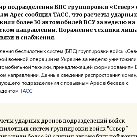
р подразделения БПС группировки «Север» 
м Арес сообщил ТАСС, что расчеты ударных
или более 30 автомобилей ВСУ за неделю на
ском направлении. Поражение техники лиш
связи и снабжения.
ения беспилотных систем (БПС) группировки войск «Сев
ой военной операции на Украине за неделю уничтожили
втомобильной техники, принадлежащей формированиям 
ом направлении. Данные сведения распространил кома
вующего подразделения с позывным Арес в беседе с
ндентом
ТАСС
.
счеты ударных дронов подразделений войск
пилотных систем группировки войск "Север"
ичтожили более 30 единиц автомобильной техн