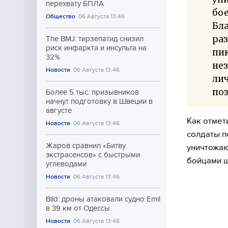
перехвату БПЛА
бое
Общество
06 Августа 13:46
Бл
ра
The BMJ: тирзепатид снизил
риск инфаркта и инсульта на
пик
32%
не
Новости
06 Августа 13:46
лич
по
Более 5 тыс. призывников
начнут подготовку в Швеции в
августе
Как отмет
Новости
06 Августа 13:46
солдаты п
Жаров сравнил «Битву
уничтожаю
экстрасенсов» с быстрыми
бойцами ш
углеводами
Новости
06 Августа 13:46
Bild: дроны атаковали судно Emil
в 39 км от Одессы
Новости
06 Августа 13:46