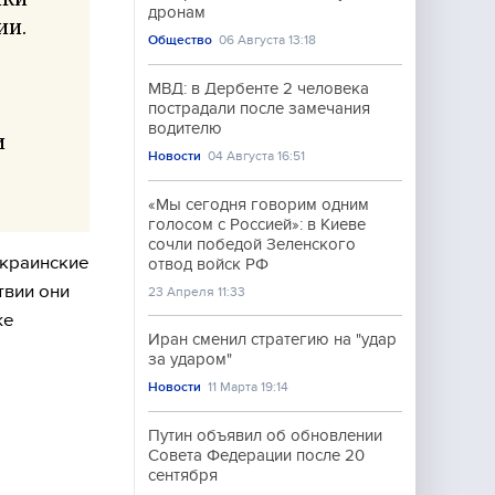
дронам
ии.
Общество
06 Августа 13:18
МВД: в Дербенте 2 человека
пострадали после замечания
водителю
и
Новости
04 Августа 16:51
«Мы сегодня говорим одним
голосом с Россией»: в Киеве
сочли победой Зеленского
украинские
отвод войск РФ
твии они
23 Апреля 11:33
же
Иран сменил стратегию на "удар
за ударом"
Новости
11 Марта 19:14
Путин объявил об обновлении
Совета Федерации после 20
сентября