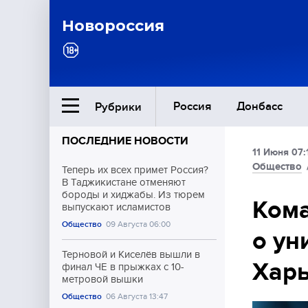
Новороссия
Россия
Донбасс
Рубрики
ПОСЛЕДНИЕ НОВОСТИ
11 Июня 07:
Ближний Восток
Общество
Теперь их всех примет Россия?
В Таджикистане отменяют
бороды и хиджабы. Из тюрем
Общество
Кома
выпускают исламистов
Общество
09 Августа 06:00
о ун
Культура
Терновой и Киселёв вышли в
Хар
финал ЧЕ в прыжках с 10-
метровой вышки
Общество
06 Августа 13:47