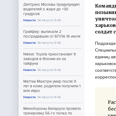
Дептранс Москвы предупредил
Команди
водителей о жаре до +30
позывны
градусов
уничтож
Новости
06 Августа 13:46
харьков
солдат 
Грайфер: выписали 2
пострадавших от БПЛА 16 июля
Подраздел
Новости
06 Августа 13:46
Специальн
Nikkei: Toyota приостановит 9
единиц а
заводов в Японии из-за
харьковск
тайфуна
соответст
Новости
06 Августа 13:46
корреспо
Маттиа Маэстри умер после 9
лет в коме; родители получили 1
млн евро
Новости
06 Августа 13:46
Ра
бес
Минобороны Беларуси провело
тренировку 56-го полка по
ун