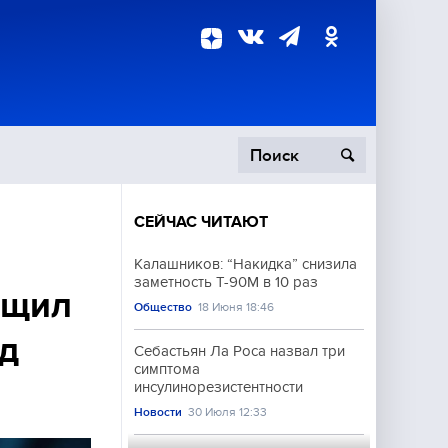
СЕЙЧАС ЧИТАЮТ
пецоперация
Калашников: “Накидка” снизила
заметность Т-90М в 10 раз
роисшествия
бщил
Общество
18 Июня 18:46
од
Себастьян Ла Роса назвал три
симптома
инсулинорезистентности
Новости
30 Июля 12:33