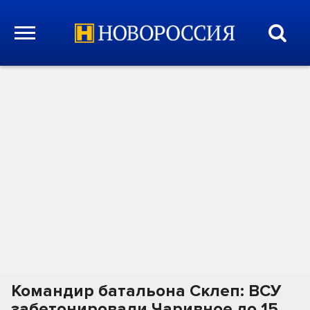
Командир батальона Склеп: ВСУ
забетонировали Чаривное до 15