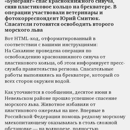
«Бумеранг» спас краснокнижного сивуча,
сняв пластиковое кольцо на брекватере. В
операции участвовали ветеринары и
фотокорреспондент Юрий Смитюк.
Спасатели готовятся освободить второго
морского льва
Вот HTML-код, отформатированный в
соответствии с вашими инструкциями:
На Сахалине проведена операция по
освобождению краснокнижного сивуча от
пластикового кольца, об этом информирует пресс-
служба правительства региона. Спасательные
работы выполнялись на брекватере, который со
всех сторон окружен водой.
Как уточняется в сообщении, десятое июня в
Невельском районе прошло успешное спасение
морского льва. Животное избавили от
пластикового ожерелья на шее. Впервые в
Российской Федерации помощь редкому морскому
млекопитающему оказывалась в столь сложной
обстановке — на волнорезе, полностью