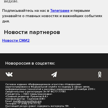
неделе.
Подписывайтесь на нас
в
Телеграме
и первыми
узнавайте о главных новостях и важнейших событиях
дня.
Новости партнеров
Новости СМИ2
Новороссия в соцсетях:
Сетевое издание «Информационное агентство «Новороссия»
зарегистрировано в Федеральной службе по надзору в сфере связи,
информационных технологий и массовых коммуникаций 20 ноября 2019 г.
Свидетельство о регистрации Эл № ФС77-77187.
Учредитель — НАО «Царьград медиа».
«Главный редактор- Лукьянов А.А.»
«Шеф-редактор - Садчиков А.М.»
Email:
mail@novorosinform.org
Телефон: +7 (495) 374-77-73
Настоящий ресурс может содержать материалы 18+.