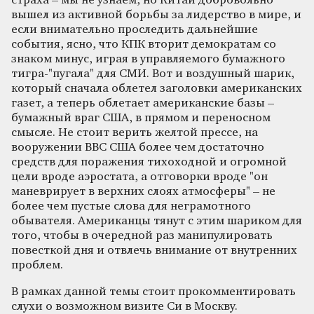
страха – мы не узнаем, но Китай добровольно
вышел из активной борьбы за лидерство в мире, и
если внимательно проследить дальнейшие
события, ясно, что КПК вторит демократам со
знаком минус, играя в управляемого бумажного
тигра-"пугала" для СМИ. Вот и воздушный шарик,
который сначала облетел заголовки американских
газет, а теперь облетает американские базы –
бумажный враг США, в прямом и переносном
смысле. Не стоит верить желтой прессе, на
вооружении ВВС США более чем достаточно
средств для поражения тихоходной и огромной
цели вроде аэростата, а отговорки вроде "он
маневрирует в верхних слоях атмосферы" – не
более чем пустые слова для неграмотного
обывателя. Американцы тянут с этим шариком для
того, чтобы в очередной раз манипулировать
повесткой дня и отвлечь внимание от внутренних
проблем.
В рамках данной темы стоит прокомментировать
слухи о возможном визите Си в Москву.