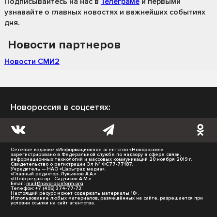
Подписывайтесь на нас
в
Телеграме
и первыми
узнавайте о главных новостях и важнейших событиях
дня.
Новости партнеров
Новости СМИ2
Новороссия в соцсетях:
Сетевое издание «Информационное агентство «Новороссия»
зарегистрировано в Федеральной службе по надзору в сфере связи,
информационных технологий и массовых коммуникаций 20 ноября 2019 г.
Свидетельство о регистрации Эл № ФС77-77187.
Учредитель — НАО «Царьград медиа».
«Главный редактор- Лукьянов А.А.»
«Шеф-редактор - Садчиков А.М.»
Email:
mail@novorosinform.org
Телефон: +7 (495) 374-77-73
Настоящий ресурс может содержать материалы 18+.
Использование любых материалов, размещённых на сайте, разрешается при
условии ссылки на сайт агентства.