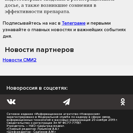
досье, а также возникшие сомнения в
эффективности препарата.
Подписывайтесь на нас
в
Телеграме
и первыми
узнавайте о главных новостях и важнейших событиях
дня.
Новости партнеров
Новости СМИ2
Новороссия в соцсетях:
Сетевое издание «Информационное агентство «Новороссия»
зарегистрировано в Федеральной службе по надзору в сфере связи,
информационных технологий и массовых коммуникаций 20 ноября 2019 г.
Свидетельство о регистрации Эл № ФС77-77187.
Учредитель — НАО «Царьград медиа».
«Главный редактор- Лукьянов А.А.»
«Шеф-редактор - Садчиков А.М.»