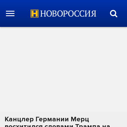
Канцлер Германии Мерц
восхитился словами Трампа на