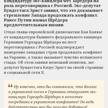
кандидатуру экс-канцлера ФРГ Шрёдера на
роль переговорщика с Россией. Экс-депутат
Бундестага Эрнст заявил, что это доказывает
стремление Запада продолжать конфликт.
Ранее Путин назвал Шрёдера
предпочтительным визави
Отказ главы европейской дипломатии Каи Каллас
от кандидатуры бывшего федерального канцлера
Германии Герхарда Шрёдера на пост
переговорщика с Россией подтверждает
намерение западных стран продолжать конфликт
на Украине, а также вызывает чувство испанского
стыда. Об этом заявил немецкий политик, экс-
депутат Бундестага Клаус Эрнст на своей странице
в социальной сети X.
Ну конечно, кто бы сомневался, что Каллас
и украинский посол в Германии отвергают экс-
канцлера Герхарда Шрёдера в качестве
посредника в украинском конфликте! Он ведь
действительно мог бы чего-то добиться!