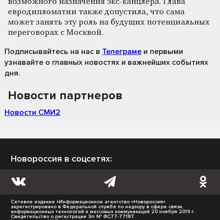
возможного назначения экс-канцлера. Глава
евродипломатии также допустила, что сама
может занять эту роль на будущих потенциальных
переговорах с Москвой.
Подписывайтесь на нас
в
Телеграме
и первыми
узнавайте о главных новостях и важнейших событиях
дня.
Новости партнеров
Новости СМИ2
Новороссия в соцсетях:
Сетевое издание «Информационное агентство «Новороссия»
зарегистрировано в Федеральной службе по надзору в сфере связи,
информационных технологий и массовых коммуникаций 20 ноября 2019 г.
Свидетельство о регистрации Эл № ФС77-77187.