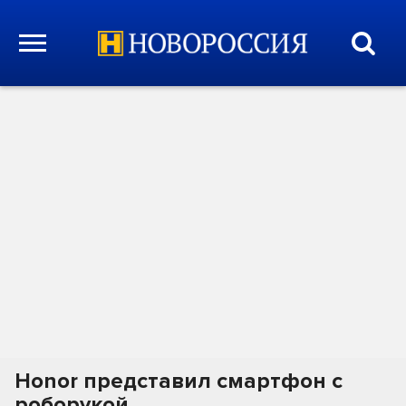
Honor представил смартфон с
роборукой