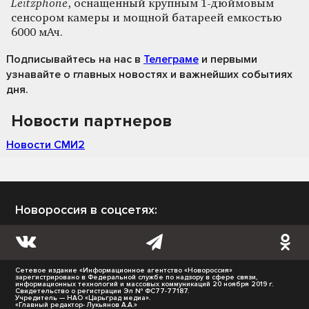
Leitzphone
, оснащенный крупным 1-дюймовым
сенсором камеры и мощной батареей емкостью
6000 мАч.
Подписывайтесь на нас
в
Телеграме
и первыми
узнавайте о главных новостях и важнейших событиях
дня.
Новости партнеров
Новости СМИ2
Новороссия в соцсетях:
Сетевое издание «Информационное агентство «Новороссия»
зарегистрировано в Федеральной службе по надзору в сфере связи,
информационных технологий и массовых коммуникаций 20 ноября 2019 г.
Свидетельство о регистрации Эл № ФС77-77187.
Учредитель — НАО «Царьград медиа».
«Главный редактор- Лукьянов А.А.»