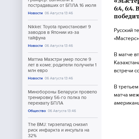
«Мастер
пострадавших от БПЛА 16 июля
6:4, 6:4
Новости
06 Августа 13:46
победит
Nikkei: Toyota приостановит 9
Русский т
заводов в Японии из-за
«Мастерс»
тайфуна
Новости
06 Августа 13:46
В матче в
Маттиа Маэстри умер после 9
Казахстан
лет в коме; родители получили 1
встречи со
млн евро
Новости
06 Августа 13:46
В третьем
Минобороны Беларуси провело
матча меж
тренировку 56-го полка по
американц
перехвату БПЛА
Общество
06 Августа 13:46
The BMJ: тирзепатид снизил
риск инфаркта и инсульта на
32%