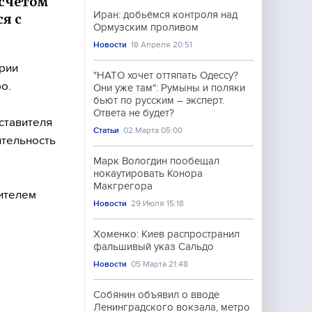
 счётом
Иран: добьёмся контроля над
ся с
Ормузским проливом
Новости
18 Апреля 20:51
ерии
"НАТО хочет оттяпать Одессу?
о.
Они уже там": Румыны и поляки
бьют по русским – эксперт.
Ответа не будет?
дставителя
Статьи
02 Марта 05:00
ительность
Марк Вологдин пообещал
нокаутировать Конора
Макгрегора
дителем
Новости
29 Июля 15:18
Хоменко: Киев распространил
фальшивый указ Сальдо
Новости
05 Марта 21:48
Собянин объявил о вводе
Ленинградского вокзала, метро