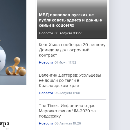
МВД призвало русских не
публиковать адреса и данные
семьи в соцсетях
Новости
03 Августа 03:27
Кент Хьюз пообещал 20-летнему
Демидову долгосрочный
контракт
Новости
01 Июня 17:52
Валентин Дегтерев: Усольцевы
не дошли до тайги в
Красноярском крае
Новости
05 Августа 11:08
The Times: Инфантино отдаст
Марокко финал ЧМ-2030 за
поддержку
ира
Новости
05 Августа 19:26