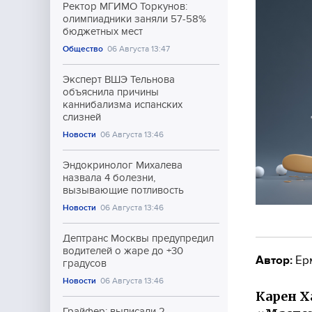
Ректор МГИМО Торкунов:
олимпиадники заняли 57-58%
бюджетных мест
Общество
06 Августа 13:47
Эксперт ВШЭ Тельнова
объяснила причины
каннибализма испанских
слизней
Новости
06 Августа 13:46
Эндокринолог Михалева
назвала 4 болезни,
вызывающие потливость
Новости
06 Августа 13:46
Дептранс Москвы предупредил
водителей о жаре до +30
Автор:
Ер
градусов
Новости
06 Августа 13:46
Карен Х
Грайфер: выписали 2