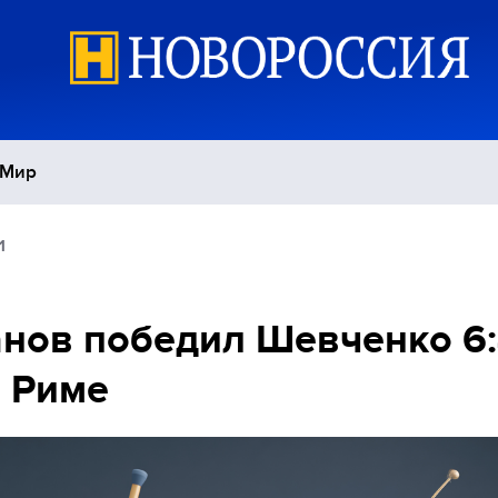
Мир
1
Политика
С
Экономика
П
нов победил Шевченко 6:
в Риме
Спорт