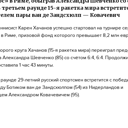
с» в Риме, обыграв Александра Шевченко со
. В третьем раунде 15-я ракетка мира встретит
елем пары ван де Зандсхюлп — Ковачевич
еннисист Карен Хачанов успешно стартовал на турнире с
 в Риме, призовой фонд которого превышает 8,2 млн евр
торого круга Хачанов (15-я ракетка мира) переиграл пре
а Александра Шевченко (85) со счётом 6:4, 6:4. Продолж
ставила 1 час 43 минуты.
 раунде 29-летний русский спортсмен встретится с побе
ду Ботиком ван де Зандсхюлпом (54) из Нидерландов и
ем Александром Ковачевичем (95).