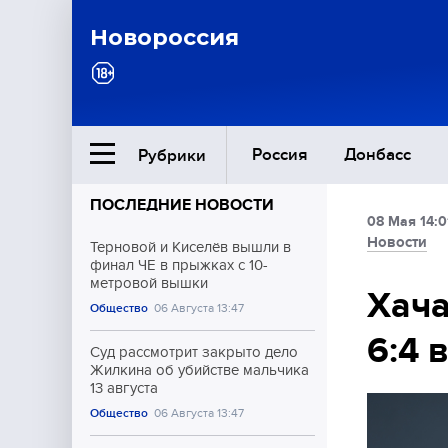
Новороссия
Россия
Донбасс
Рубрики
ПОСЛЕДНИЕ НОВОСТИ
08 Мая 14:0
Ближний Восток
Новости
Терновой и Киселёв вышли в
финал ЧЕ в прыжках с 10-
метровой вышки
Общество
Хача
Общество
06 Августа 13:47
6:4 
Культура
Суд рассмотрит закрыто дело
Жилкина об убийстве мальчика
13 августа
Общество
06 Августа 13:47