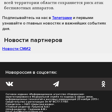
всей территории области сохраняется риск атак
беспилотных аппаратов.
Подписывайтесь на нас
в
Телеграме
и первыми
узнавайте о главных новостях и важнейших событиях
дня.
Новости партнеров
Новости СМИ2
Новороссия в соцсетях:
Сетевое издание «Информационное агентство «Новороссия»
зарегистрировано в Федеральной службе по надзору в сфере связи,
информационных технологий и массовых коммуникаций 20 ноября 2019 г.
Свидетельство о регистрации Эл № ФС77-77187.
Учредитель — НАО «Царьград медиа».
«Главный редактор- Лукьянов А.А.»
«Шеф-редактор - Садчиков А.М.»
Email:
mail@novorosinform.org