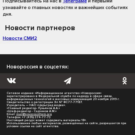
Подписывайтесь на нас
в
Телеграме
и первыми
узнавайте о главных новостях и важнейших событиях
дня.
Новости партнеров
Новости СМИ2
Новороссия в соцсетях:
Сетевое издание «Информационное агентство «Новороссия»
зарегистрировано в Федеральной службе по надзору в сфере связи,
информационных технологий и массовых коммуникаций 20 ноября 2019 г.
Свидетельство о регистрации Эл № ФС77-77187.
Учредитель — НАО «Царьград медиа».
«Главный редактор- Лукьянов А.А.»
«Шеф-редактор - Садчиков А.М.»
Email:
mail@novorosinform.org
Телефон: +7 (495) 374-77-73
Настоящий ресурс может содержать материалы 18+.
Использование любых материалов, размещённых на сайте, разрешается при
условии ссылки на сайт агентства.