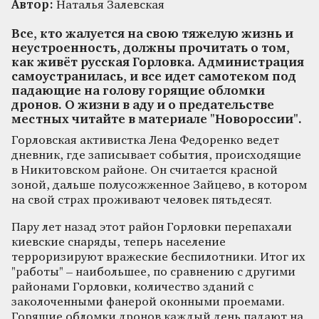
Автор:
Наталья Залевская
Все, кто жалуется на свою тяжелую жизнь и
неустроенность, должны прочитать о том,
как живёт русская Горловка. Администрация
самоустранилась, и все идет самотеком под
падающие на голову горящие обломки
дронов. О жизни в аду и о предательстве
местных читайте в материале "Новороссии".
Горловская активистка Лена Федоренко ведет
дневник, где записывает события, происходящие
в Никитовском районе. Он считается красной
зоной, дальше полусожженное Зайцево, в котором
на свой страх проживают человек пятьдесят.
Пару лет назад этот район Горловки перепахали
киевские снаряды, теперь население
терроризируют вражеские беспилотники. Итог их
"работы" – наибольшее, по сравнению с другими
районами Горловки, количество зданий с
заколоченными фанерой оконными проемами.
Горящие обломки дронов каждый день падают на