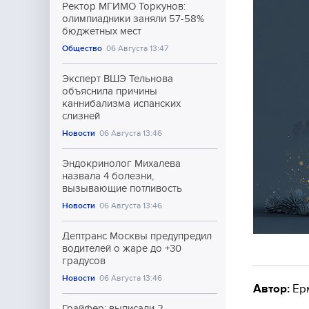
Ректор МГИМО Торкунов:
олимпиадники заняли 57-58%
бюджетных мест
Общество
06 Августа 13:47
Эксперт ВШЭ Тельнова
объяснила причины
каннибализма испанских
слизней
Новости
06 Августа 13:46
Эндокринолог Михалева
назвала 4 болезни,
вызывающие потливость
Новости
06 Августа 13:46
Дептранс Москвы предупредил
водителей о жаре до +30
градусов
Новости
06 Августа 13:46
Автор:
Ер
Грайфер: выписали 2