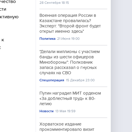
ачество
28 Сентября 18:15
сти
Военная операция России в
ективную
Казахстане провалилась?
Эксперт: "Второй фронт будет
открыт именно здесь"
Политика
21 Июня 19:00
 к
с
"Делали миллионы с участием
банды из шести офицеров
Минобороны": Полковник
запаса рассказал о гнусных
случаях на СВО
Спецоперация
15 Декабря 23:00
Путин наградил МИТ орденом
«За доблестный труд» к 80-
летию
Новости
13 Мая 19:59
Хорватское издание
прокомментировало визит