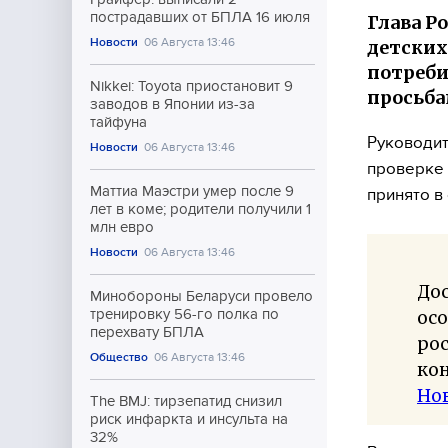
пострадавших от БПЛА 16 июля
Глава Р
Новости
06 Августа 13:46
детских
потреби
Nikkei: Toyota приостановит 9
просьба
заводов в Японии из-за
тайфуна
Руководит
Новости
06 Августа 13:46
проверке 
Маттиа Маэстри умер после 9
принято в
лет в коме; родители получили 1
млн евро
Новости
06 Августа 13:46
Дос
Минобороны Беларуси провело
тренировку 56-го полка по
осо
перехвату БПЛА
ро
Общество
06 Августа 13:46
кон
Но
The BMJ: тирзепатид снизил
риск инфаркта и инсульта на
32%