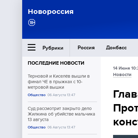
Новороссия
Россия
Донбасс
Рубрики
ПОСЛЕДНИЕ НОВОСТИ
14 Июня 10:
Ближний Восток
Новости
Терновой и Киселёв вышли в
финал ЧЕ в прыжках с 10-
метровой вышки
Общество
Глав
Общество
06 Августа 13:47
Прот
Культура
Суд рассмотрит закрыто дело
Жилкина об убийстве мальчика
конс
13 августа
Общество
06 Августа 13:47