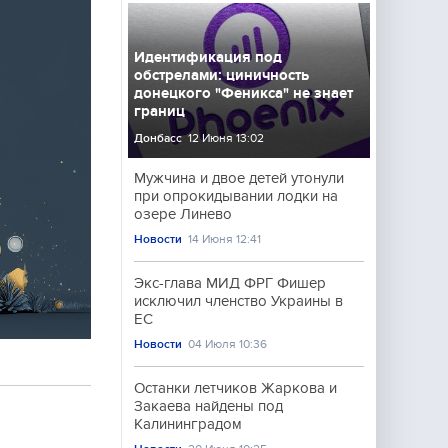
Идентификация под
обстрелами: циничность
донецкого "Феникса" не знает
границ
Донбасс
12 Июня 13:02
Мужчина и двое детей утонули
при опрокидывании лодки на
озере Линево
Новости
14 Июня 12:41
Экс-глава МИД ФРГ Фишер
исключил членство Украины в
ЕС
Новости
04 Июля 10:36
Останки летчиков Жаркова и
Закаева найдены под
Калининградом