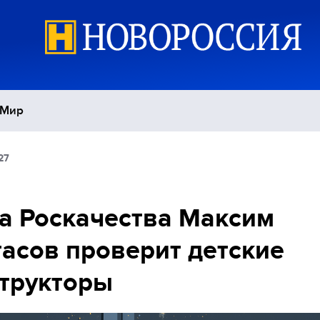
Мир
27
Политика
С
Экономика
П
а Роскачества Максим
асов проверит детские
Спорт
трукторы