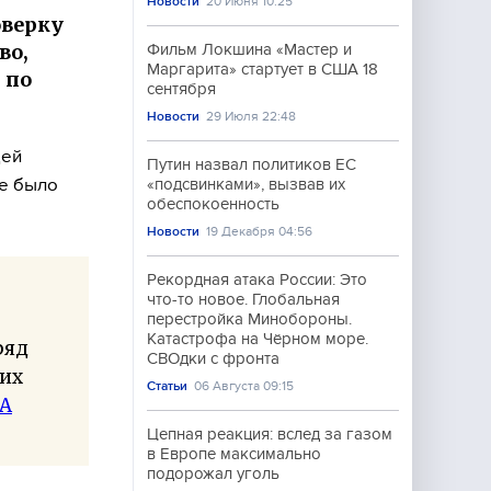
Новости
20 Июня 10:25
оверку
во,
Фильм Локшина «Мастер и
Маргарита» стартует в США 18
 по
сентября
Новости
29 Июля 22:48
щей
Путин назвал политиков ЕС
ие было
«подсвинками», вызвав их
обеспокоенность
Новости
19 Декабря 04:56
Рекордная атака России: Это
что-то новое. Глобальная
перестройка Минобороны.
Катастрофа на Чёрном море.
ряд
СВОдки с фронта
ких
Статьи
06 Августа 09:15
А
Цепная реакция: вслед за газом
в Европе максимально
подорожал уголь