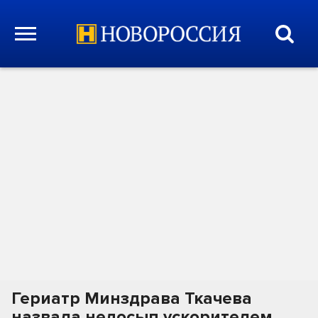
Гериатр Минздрава Ткачева
назвала недосып ускорителем