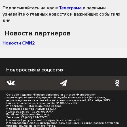
Подписывайтесь на нас
в
Телеграме
и первыми
узнавайте о главных новостях и важнейших событиях
дня.
Новости партнеров
Новости СМИ2
Новороссия в соцсетях:
Сетевое издание «Информационное агентство «Новороссия»
зарегистрировано в Федеральной службе по надзору в сфере связи,
информационных технологий и массовых коммуникаций 20 ноября 2019 г.
Свидетельство о регистрации Эл № ФС77-77187.
Учредитель — НАО «Царьград медиа».
«Главный редактор- Лукьянов А.А.»
«Шеф-редактор - Садчиков А.М.»
Email:
mail@novorosinform.org
Телефон: +7 (495) 374-77-73
Настоящий ресурс может содержать материалы 18+.
Использование любых материалов, размещённых на сайте, разрешается при
условии ссылки на сайт агентства.