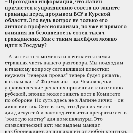
– Проходила информация, что Лапин
причастен к упразднению совета по защите
границы перед прорывом ВСУ в Курской
области. Это ведь вопрос не только его
личного профессионализма, но уже и прямого
влияния на безопасность сотен тысяч
гражданских. Как с таким шлейфом можно
идти в Госдуму?
– А вот с этого момента и начинается самая
страшная часть нашего разговора. Мы подходим
к главному вопросу сегодняшней повестки:
неужели "генерал-провал" теперь будет решать,
как нам жить? Формально – да. Человек, чьи
управленческие решения приводили к оголению
рубежей, вполне может занять пост в Комитете
по обороне. Но суть здесь не в Лапине лично – он
лишь винтик. Суть в том, что Дума из места
для дискуссий и законодательства превратилась в
"золотую клетку" для номенклатуры. Это
символический акт: мы выдаем мандат
как бронежилет, защищающий от любой критики.