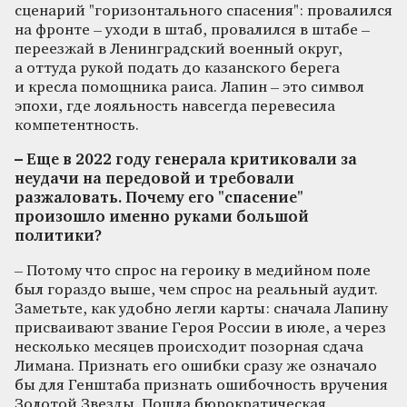
сценарий "горизонтального спасения": провалился
на фронте – уходи в штаб, провалился в штабе –
переезжай в Ленинградский военный округ,
а оттуда рукой подать до казанского берега
и кресла помощника раиса. Лапин – это символ
эпохи, где лояльность навсегда перевесила
компетентность.
– Еще в 2022 году генерала критиковали за
неудачи на передовой и требовали
разжаловать. Почему его "спасение"
произошло именно руками большой
политики?
– Потому что спрос на героику в медийном поле
был гораздо выше, чем спрос на реальный аудит.
Заметьте, как удобно легли карты: сначала Лапину
присваивают звание Героя России в июле, а через
несколько месяцев происходит позорная сдача
Лимана. Признать его ошибки сразу же означало
бы для Генштаба признать ошибочность вручения
Золотой Звезды. Пошла бюрократическая