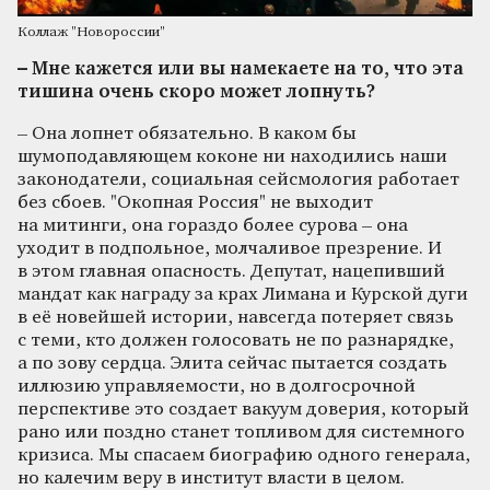
Коллаж "Новороссии"
– Мне кажется или вы намекаете на то, что эта
тишина очень скоро может лопнуть?
– Она лопнет обязательно. В каком бы
шумоподавляющем коконе ни находились наши
законодатели, социальная сейсмология работает
без сбоев. "Окопная Россия" не выходит
на митинги, она гораздо более сурова – она
уходит в подпольное, молчаливое презрение. И
в этом главная опасность. Депутат, нацепивший
мандат как награду за крах Лимана и Курской дуги
в её новейшей истории, навсегда потеряет связь
с теми, кто должен голосовать не по разнарядке,
а по зову сердца. Элита сейчас пытается создать
иллюзию управляемости, но в долгосрочной
перспективе это создает вакуум доверия, который
рано или поздно станет топливом для системного
кризиса. Мы спасаем биографию одного генерала,
но калечим веру в институт власти в целом.