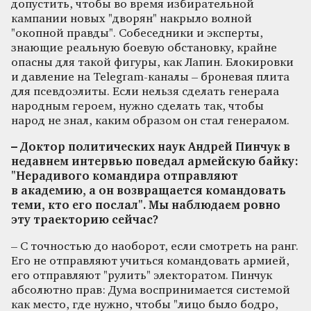
допустить, чтобы во время избирательной
кампании новых "дворян" накрыло волной
"окопной правды". Собеседники и эксперты,
знающие реальную боевую обстановку, крайне
опасны для такой фигуры, как Лапин. Блокировки
и давление на Telegram-каналы – броневая плита
для псевдоэлиты. Если нельзя сделать генерала
народным героем, нужно сделать так, чтобы
народ не знал, каким образом он стал генералом.
– Доктор политических наук Андрей Пинчук в
недавнем интервью поведал армейскую байку:
"Нерадивого командира отправляют
в академию, а он возвращается командовать
теми, кто его послал". Мы наблюдаем ровно
эту траекторию сейчас?
– С точностью до наоборот, если смотреть на ранг.
Его не отправляют учиться командовать армией,
его отправляют "рулить" электоратом. Пинчук
абсолютно прав: Дума воспринимается системой
как место, где нужно, чтобы "лицо было бодро,