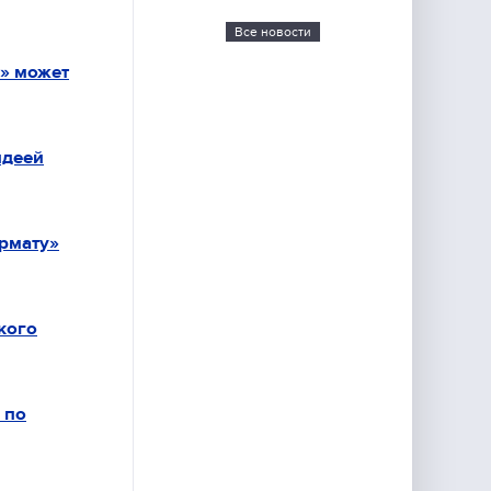
Все новости
» может
идеей
рмату»
кого
 по