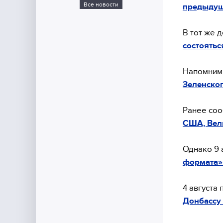
Все новости
предыдущ
В тот же д
состоять
Напомним, 
Зеленско
Ранее соо
США, Вел
Однако 9 
формата» 
4 августа
Донбассу