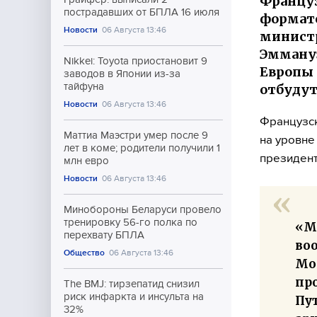
Француз
пострадавших от БПЛА 16 июля
формате
Новости
06 Августа 13:46
министр
Эммануэ
Nikkei: Toyota приостановит 9
Европы 
заводов в Японии из-за
тайфуна
отбудут
Новости
06 Августа 13:46
Французск
Маттиа Маэстри умер после 9
на уровне
лет в коме; родители получили 1
президент
млн евро
Новости
06 Августа 13:46
Минобороны Беларуси провело
тренировку 56-го полка по
«М
перехвату БПЛА
во
Общество
06 Августа 13:46
Мос
пр
The BMJ: тирзепатид снизил
риск инфаркта и инсульта на
Пу
32%