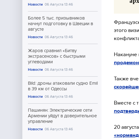
ар
Новости
06 Августа 13:46
Более 5 тыс. призывников
Французск
начнут подготовку в Швеции в
августе
этого виз
Новости
06 Августа 13:46
конфликта
Жаров сравнил «Битву
Накануне 
экстрасенсов» с быстрыми
углеводами
продемон
Новости
06 Августа 13:46
Также вче
Bild: дроны атаковали судно Emil
скорейше
в 39 км от Одессы
Новости
06 Августа 13:46
Вместе с 
Пашинян: Электрические сети
подтверд
Армении уйдут в доверительное
управление
20 август
Новости
06 Августа 13:46
«норманд