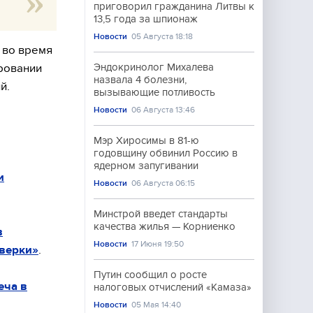
приговорил гражданина Литвы к
13,5 года за шпионаж
Новости
05 Августа 18:18
 во время
ировании
Эндокринолог Михалева
назвала 4 болезни,
й.
вызывающие потливость
Новости
06 Августа 13:46
Мэр Хиросимы в 81-ю
годовщину обвинил Россию в
ядерном запугивании
и
Новости
06 Августа 06:15
Минстрой введет стандарты
качества жилья — Корниенко
в
Новости
17 Июня 19:50
тверки»
.
Путин сообщил о росте
еча в
налоговых отчислений «Камаза»
Новости
05 Мая 14:40