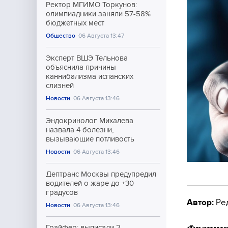
Ректор МГИМО Торкунов:
олимпиадники заняли 57-58%
бюджетных мест
Общество
06 Августа 13:47
Эксперт ВШЭ Тельнова
объяснила причины
каннибализма испанских
слизней
Новости
06 Августа 13:46
Эндокринолог Михалева
назвала 4 болезни,
вызывающие потливость
Новости
06 Августа 13:46
Дептранс Москвы предупредил
водителей о жаре до +30
градусов
Автор:
Ре
Новости
06 Августа 13:46
Грайфер: выписали 2