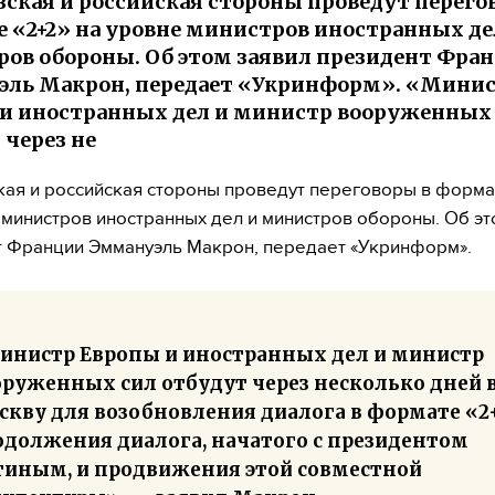
ская и российская стороны проведут перего
 «2+2» на уровне министров иностранных де
ов обороны. Об этом заявил президент Фра
ль Макрон, передает «Укринформ». «Мини
и иностранных дел и министр вооруженных
 через не
ая и российская стороны проведут переговоры в форма
 министров иностранных дел и министров обороны. Об эт
 Франции Эммануэль Макрон, передает «Укринформ».
инистр Европы и иностранных дел и министр
оруженных сил отбудут через несколько дней 
кву для возобновления диалога в формате «2+
одолжения диалога, начатого с президентом
тиным, и продвижения этой совместной