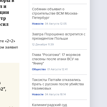
воры в
л и
Собянин объявил о
нции
строительстве ВСМ Москва-
стр
Петербург
 сил
Новости
04 Августа 12:05
Завтра Порошенко встретится с
президентом Польши
те «2+2»
12 Декабря 11:39
ом заявил
Глава "Росатома": 17 моряков
спасены после атаки ВСУ на
"Янину"
Общество
01 Августа 12:41
Таксисты Паттайи отказались
в
брать с русских после убийства
2″,
Назимовых
Новости
04 Августа 18:14
Калининградский суд