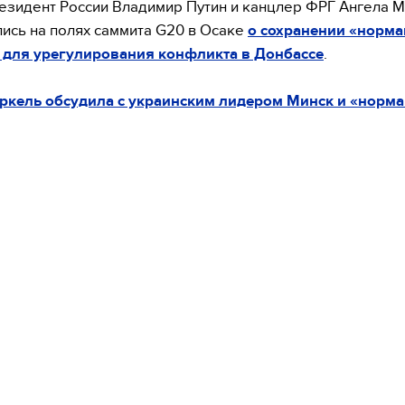
езидент России Владимир Путин и канцлер ФРГ Ангела 
ись на полях саммита G20 в Осаке
о сохранении «норма
 для урегулирования конфликта в Донбассе
.
ркель обсудила с украинским лидером Минск и «норм