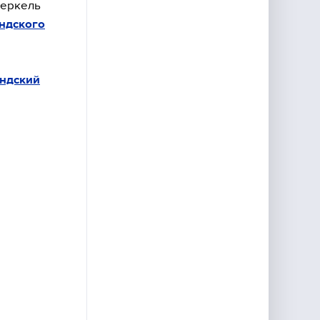
Меркель
ндского
андский