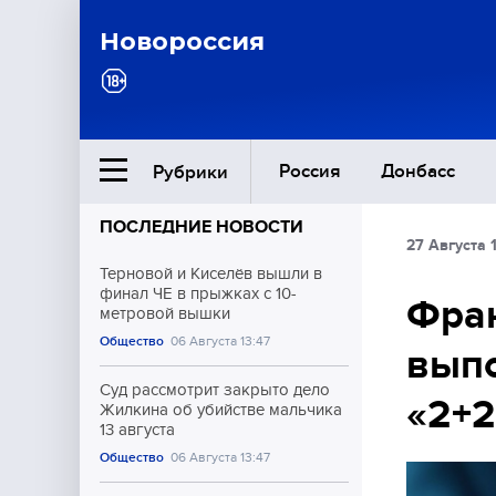
Новороссия
Россия
Донбасс
Рубрики
ПОСЛЕДНИЕ НОВОСТИ
27 Августа 
Ближний Восток
Терновой и Киселёв вышли в
финал ЧЕ в прыжках с 10-
Фран
метровой вышки
Общество
Общество
06 Августа 13:47
выпо
Культура
Суд рассмотрит закрыто дело
«2+2
Жилкина об убийстве мальчика
13 августа
Общество
06 Августа 13:47