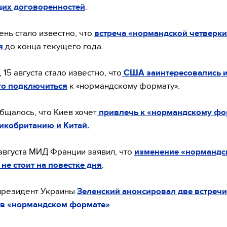
их договоренностей
.
ень стало известно, что
встреча «нормандской четверки
ся
до конца текущего года.
15 августа стало известно, что
США заинтересовались 
го подключиться
к «нормандскому формату».
бщалось, что Киев хочет
привлечь к «нормандскому фо
икобританию и Китай.
августа МИД Франции заявил, что
изменение «нормандс
не стоит на повестке дня
.
 президент Украины
Зеленский анонсировал две встречи
 в «нормандском формате»
.