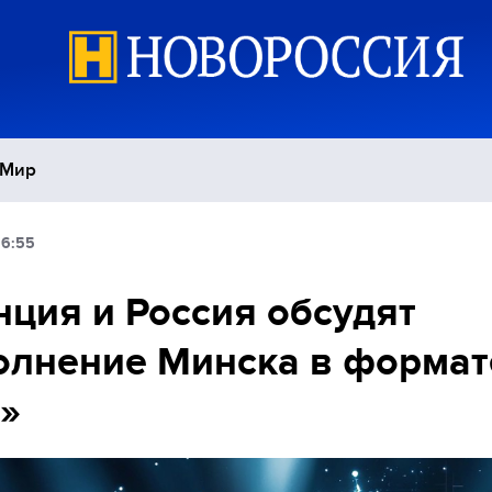
Мир
16:55
Политика
С
ция и Россия обсудят
Экономика
П
лнение Минска в формат
Спорт
»