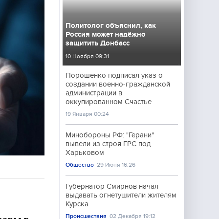
Политолог объяснил, как
Россия может надёжно
защитить Донбасс
10 Ноября 09:31
Порошенко подписал указ о
создании военно-гражданской
администрации в
оккупированном Счастье
19 Января 00:24
Минобороны РФ: "Герани"
вывели из строя ГРС под
Харьковом
Общество
29 Июня 16:26
Губернатор Смирнов начал
выдавать огнетушители жителям
Курска
Происшествия
02 Декабря 19:12