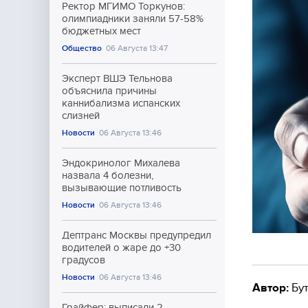
Ректор МГИМО Торкунов:
олимпиадники заняли 57-58%
бюджетных мест
Общество
06 Августа 13:47
Эксперт ВШЭ Тельнова
объяснила причины
каннибализма испанских
слизней
Новости
06 Августа 13:46
Эндокринолог Михалева
назвала 4 болезни,
вызывающие потливость
Новости
06 Августа 13:46
Дептранс Москвы предупредил
водителей о жаре до +30
градусов
Новости
06 Августа 13:46
Автор:
Бут
Грайфер: выписали 2