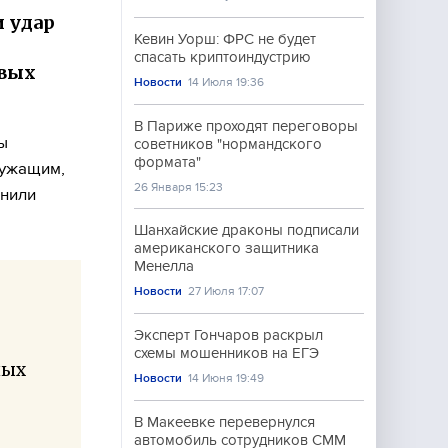
и удар
Кевин Уорш: ФРС не будет
я
спасать криптоиндустрию
овых
Новости
14 Июля 19:36
В Париже проходят переговоры
ы
советников "нормандского
формата"
лужащим,
26 Января 15:23
анили
Шанхайские драконы подписали
американского защитника
Менелла
Новости
27 Июля 17:07
Эксперт Гончаров раскрыл
схемы мошенников на ЕГЭ
ных
Новости
14 Июня 19:49
В Макеевке перевернулся
автомобиль сотрудников СММ