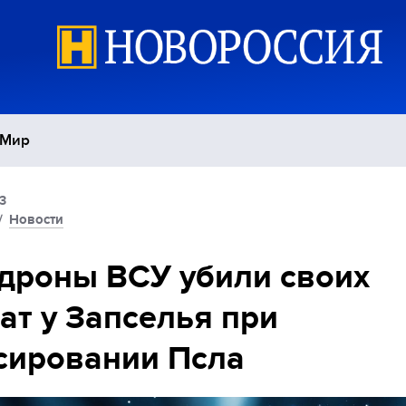
Мир
3
Политика
С
/
Новости
Экономика
П
дроны ВСУ убили своих
ат у Запселья при
Спорт
сировании Псла