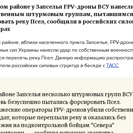
ом районе у Запселья FPV-дроны ВСУ нанесл
ственным штурмовым группам, пытавшимс
вать реку Псел, сообщили в российских сил
урах
 районе, вблизи населенного пункта Запселье, FPV-дрон
ых сил Украины нанесли удар по собственным военнос
я пересечь реку Псел. Данную информацию распростр
тели российских силовых структур в беседе с
ТАСС
.
айоне Запселья несколько штурмовых групп ВСУ
вь безуспешно пытались форсировать Псел.
ажеские операторы FPV-дронов убили собствен
дат, которые переплыли реку и оказались без
ужия на подконтрольной бойцам "Севера"
ритории, — сообщил источник агентства.