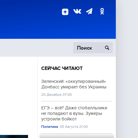
СЕЙЧАС ЧИТАЮТ
пецоперация
Зеленский: «оккупированный»
Донбасс умирает без Украины
роисшествия
20 Декабря 07:00
ЕГЭ – всё? Даже стобалльники
не попадают в вузы. Зумеры
устроили бойкот
Политика
05 Августа 21:00