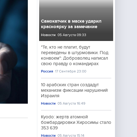
Самокатчик в маске ударил
красноярку за замечание
Новости
05 Августа 09:33
"Те, кто не платит, будут
переведены в штурмовики. Под
конвоем": Доброволец написал
свою правду о командирах
Россия
17 Сентября 23:00
10 арабских стран создадут
механизм фиксации нарушений
Израиля
Новости
05 Августа 16:49
Kyodo: жертв атомной
бомбардировки Хиросимы стало
353 639
Новости
05 Августа 15:14