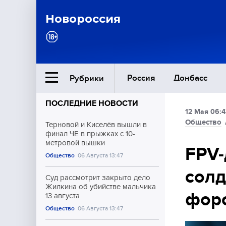
Новороссия
Россия
Донбасс
Рубрики
ПОСЛЕДНИЕ НОВОСТИ
12 Мая 06:4
Ближний Восток
Общество
Терновой и Киселёв вышли в
финал ЧЕ в прыжках с 10-
метровой вышки
Общество
FPV-
Общество
06 Августа 13:47
солд
Культура
Суд рассмотрит закрыто дело
Жилкина об убийстве мальчика
фор
13 августа
Общество
06 Августа 13:47