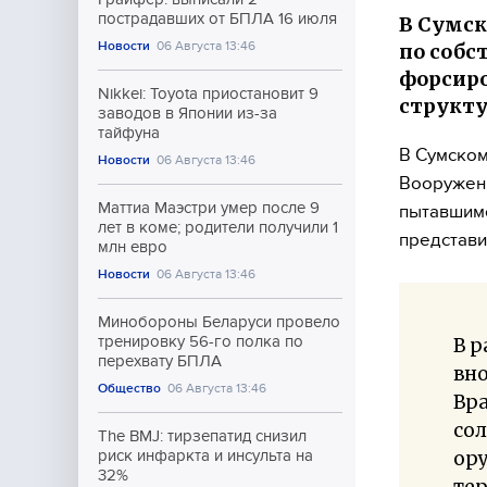
пострадавших от БПЛА 16 июля
В Сумск
Новости
06 Августа 13:46
по соб
форсиро
Nikkei: Toyota приостановит 9
структ
заводов в Японии из-за
тайфуна
В Сумском
Новости
06 Августа 13:46
Вооруженн
Маттиа Маэстри умер после 9
пытавшимс
лет в коме; родители получили 1
представи
млн евро
Новости
06 Августа 13:46
Минобороны Беларуси провело
тренировку 56-го полка по
В р
перехвату БПЛА
вно
Общество
06 Августа 13:46
Вр
сол
The BMJ: тирзепатид снизил
ор
риск инфаркта и инсульта на
32%
тер