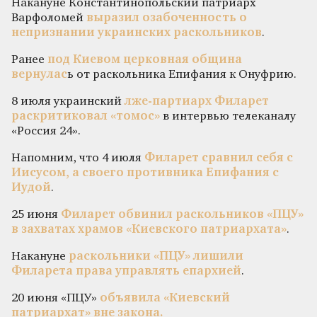
Накануне Константинопольский патриарх
Варфоломей
выразил озабоченность о
непризнании украинских раскольников
.
Ранее
под Киевом церковная община
вернулас
ь от раскольника Епифания к Онуфрию.
8 июля украинский
лже-партиарх Филарет
раскритиковал «томос»
в интервью телеканалу
«Россия 24».
Напомним, что 4 июля
Филарет сравнил себя с
Иисусом, а своего противника Епифания с
Иудой
.
25 июня
Филарет обвинил раскольников «ПЦУ»
в захватах храмов «Киевского патриархата»
.
Накануне
раскольники «ПЦУ» лишили
Филарета права управлять епархией
.
20 июня «ПЦУ»
объявила «Киевский
патриархат» вне закона.