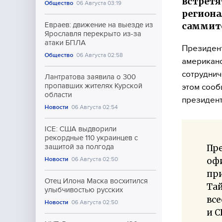
встретя
Общество
06 Августа 03:19
региона
саммит
Евраев: движение на выезде из
Ярославля перекрыто из-за
атаки БПЛА
Президент
Общество
06 Августа 02:58
американ
сотруднич
Лантратова заявила о 300
пропавших жителях Курской
этом сооб
области
президент
Новости
06 Августа 02:54
ICE: США выдворили
рекордные 110 украинцев с
Пр
защитой за полгода
офи
Новости
06 Августа 02:50
пр
Отец Илона Маска восхитился
Тай
улыбчивостью русских
вс
Новости
06 Августа 02:50
и 