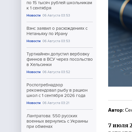
по 15 тысяч рублей школьникам
к 1 сентября
Новости
06 Августа 03:53
Вэнс заявил о расхождениях с
Нетаньяху по Ирану
Новости
06 Августа 03:53
Туртиайнен допустил вербовку
финнов в ВСУ через посольство
в Хельсинки
Новости
06 Августа 03:52
Роспотребнадзор
рекомендовал рыбу в рацион
школ с 1 сентября 2026 года
Новости
06 Августа 03:21
Автор:
Се
Лантратова: 550 русских
военных вернулись с Украины
7 июля 
при обменах