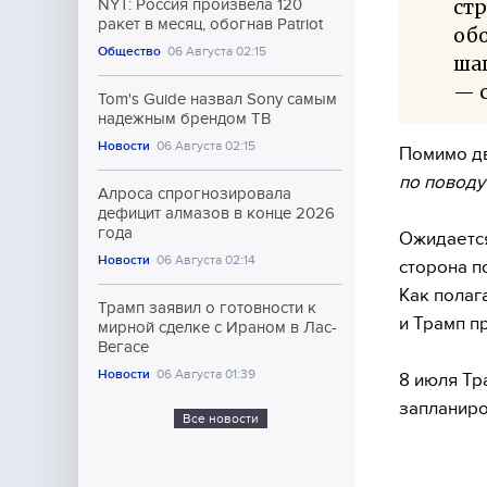
ст
NYT: Россия произвела 120
ракет в месяц, обогнав Patriot
обо
Общество
06 Августа 02:15
шаг
— с
Tom's Guide назвал Sony самым
надежным брендом ТВ
Новости
06 Августа 02:15
Помимо дв
по поводу
Алроса спрогнозировала
дефицит алмазов в конце 2026
года
Ожидается
Новости
06 Августа 02:14
сторона п
Как полаг
Трамп заявил о готовности к
и Трамп п
мирной сделке с Ираном в Лас-
Вегасе
Новости
06 Августа 01:39
8 июля Тр
запланиро
Все новости