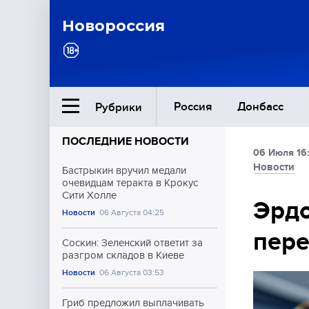
Новороссия
Россия
Донбасс
Рубрики
ПОСЛЕДНИЕ НОВОСТИ
06 Июля 16
Ближний Восток
Новости
Бастрыкин вручил медали
очевидцам теракта в Крокус
Сити Холле
Общество
Эрдо
Новости
06 Августа 04:25
пере
Культура
Соскин: Зеленский ответит за
разгром складов в Киеве
Новости
06 Августа 03:53
Гриб предложил выплачивать