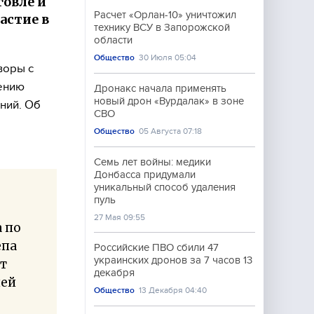
говле и
Расчет «Орлан-10» уничтожил
астие в
технику ВСУ в Запорожской
области
Общество
30 Июля 05:04
воры с
ению
Дронакс начала применять
новый дрон «Вурдалак» в зоне
ний. Об
СВО
Общество
05 Августа 07:18
Семь лет войны: медики
Донбасса придумали
уникальный способ удаления
пуль
27 Мая 09:55
а по
епа
Российские ПВО сбили 47
украинских дронов за 7 часов 13
ут
декабря
ией
Общество
13 Декабря 04:40