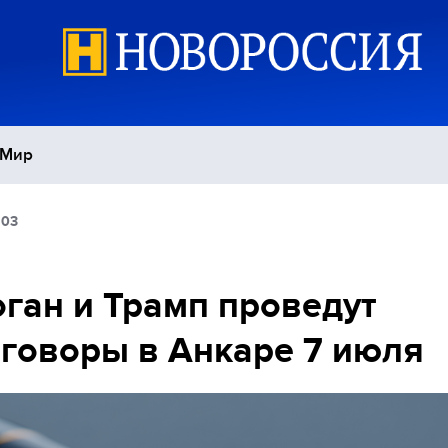
Мир
:03
Политика
С
Экономика
П
ган и Трамп проведут
говоры в Анкаре 7 июля
Спорт