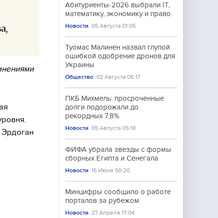
Абитуриенты-2026 выбрали IT,
математику, экономику и право
Новости
05 Августа 01:05
а,
Туомас Малинен назвал глупой
ошибкой одобрение дронов для
Украины
мнениями
Общество
02 Августа 06:17
ПКБ Михмель: просроченные
ая
долги подорожали до
рекордных 7,8%
уровня.
Новости
05 Августа 05:18
 Эрдоган
ФИФА убрала звезды с формы
сборных Египта и Сенегала
Новости
15 Июня 00:20
Минцифры сообщило о работе
порталов за рубежом
Новости
27 Апреля 17:04