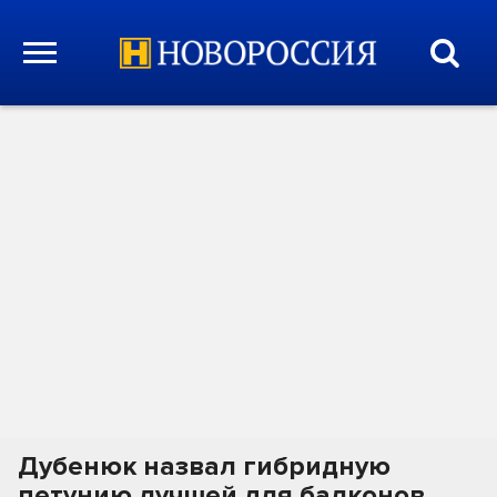
Дубенюк назвал гибридную
петунию лучшей для балконов