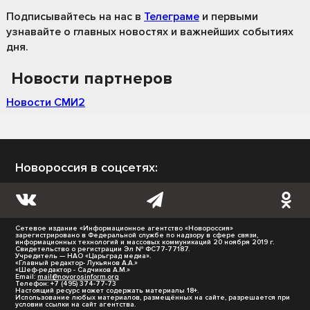
Подписывайтесь на нас
в
Телеграме
и первыми
узнавайте о главных новостях и важнейших событиях
дня.
Новости партнеров
Новости СМИ2
Новороссия в соцсетях:
Сетевое издание «Информационное агентство «Новороссия»
зарегистрировано в Федеральной службе по надзору в сфере связи,
информационных технологий и массовых коммуникаций 20 ноября 2019 г.
Свидетельство о регистрации Эл № ФС77-77187.
Учредитель — НАО «Царьград медиа».
«Главный редактор- Лукьянов А.А.»
«Шеф-редактор - Садчиков А.М.»
Email:
mail@novorosinform.org
Телефон: +7 (495) 374-77-73
Настоящий ресурс может содержать материалы 18+.
Использование любых материалов, размещённых на сайте, разрешается при
условии ссылки на сайт агентства.