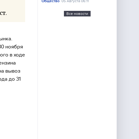
Общество
05 Августа 06:11
ст.
Все новости
ынка.
30 ноября
ого в ходе
бензина
на вывоз
да до 31