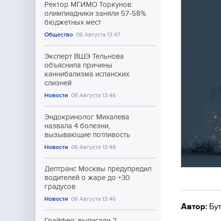
Ректор МГИМО Торкунов:
олимпиадники заняли 57-58%
бюджетных мест
Общество
06 Августа 13:47
Эксперт ВШЭ Тельнова
объяснила причины
каннибализма испанских
слизней
Новости
06 Августа 13:46
Эндокринолог Михалева
назвала 4 болезни,
вызывающие потливость
Новости
06 Августа 13:46
Дептранс Москвы предупредил
водителей о жаре до +30
градусов
Новости
06 Августа 13:46
Автор:
Бут
Грайфер: выписали 2