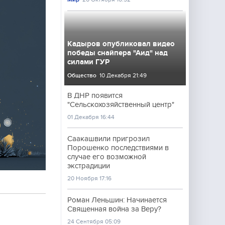
Кадыров опубликовал видео
победы снайпера "Аид" над
силами ГУР
Общество
10 Декабря 21:49
В ДНР появится
"Сельскохозяйственный центр"
01 Декабря 16:44
Саакашвили пригрозил
Порошенко последствиями в
случае его возможной
экстрадиции
20 Ноября 17:16
Роман Леньшин: Начинается
Священная война за Веру?
24 Сентября 05:09