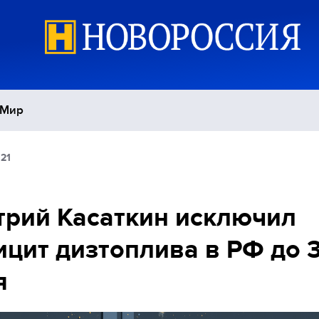
Мир
:21
Политика
С
Экономика
П
рий Касаткин исключил
цит дизтоплива в РФ до 
Спорт
я