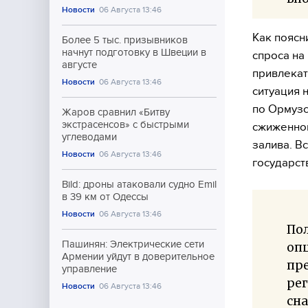
Новости
06 Августа 13:46
Как поясн
Более 5 тыс. призывников
начнут подготовку в Швеции в
спроса на
августе
привлекат
Новости
06 Августа 13:46
ситуация 
по Ормузс
Жаров сравнил «Битву
экстрасенсов» с быстрыми
сжиженног
углеводами
залива. В
Новости
06 Августа 13:46
государст
Bild: дроны атаковали судно Emil
в 39 км от Одессы
Новости
06 Августа 13:46
Пол
Пашинян: Электрические сети
опц
Армении уйдут в доверительное
пр
управление
рег
Новости
06 Августа 13:46
сна