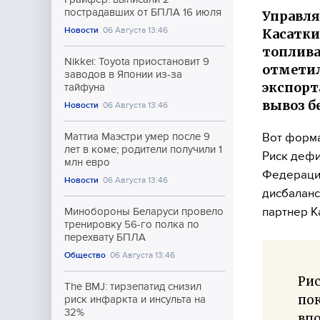
пострадавших от БПЛА 16 июля
Управля
Новости
06 Августа 13:46
Касатки
топлива
Nikkei: Toyota приостановит 9
отметил
заводов в Японии из-за
экспорт
тайфуна
вывоз б
Новости
06 Августа 13:46
Вот форма
Маттиа Маэстри умер после 9
лет в коме; родители получили 1
Риск дефи
млн евро
Федерации
Новости
06 Августа 13:46
дисбаланс
партнер Ka
Минобороны Беларуси провело
тренировку 56-го полка по
перехвату БПЛА
Общество
06 Августа 13:46
Рис
The BMJ: тирзепатид снизил
пок
риск инфаркта и инсульта на
32%
впо