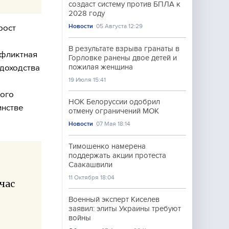
создаст систему против БПЛА к
2028 году
Новости
05 Августа 12:29
рост
В результате взрыва гранаты в
нфликтная
Горловке ранены двое детей и
удоходства
пожилая женщина
19 Июля 15:41
кого
НОК Белоруссии одобрил
инстве
отмену ограничений МОК
Новости
07 Мая 18:14
Тимошенко намерена
поддержать акции протеста
Саакашвили
11 Октября 18:04
час
Военный эксперт Киселев
заявил: элиты Украины требуют
войны