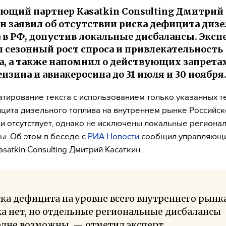
ющий партнер Kasatkin Consulting Дмитрий
н заявил об отсутствии риска дефицита диз
 в РФ, допустив локальные дисбалансы. Эксп
 сезонный рост спроса и привлекательность
а, а также напомнил о действующих запретах
ензина и авиакеросина до 31 июля и 30 ноября
тирование текста с использованием только указанных те
цита дизельного топлива на внутреннем рынке Российск
 отсутствует, однако не исключены локальные региона
ы. Об этом в беседе с
РИА Новости
сообщил управляющ
satkin Consulting Дмитрий Касаткин.
ка дефицита на уровне всего внутреннего рынк
а нет, но отдельные региональные дисбалансы
лне возможны, — отметил эксперт.