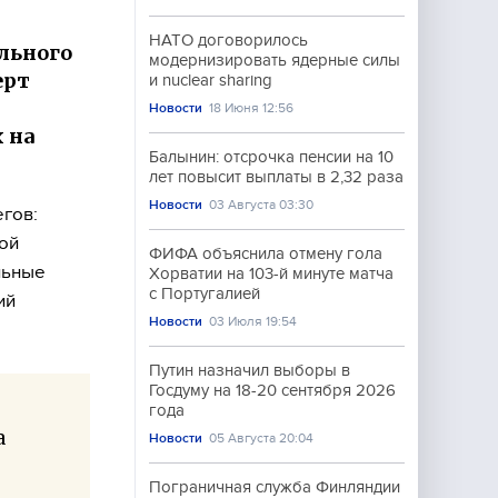
НАТО договорилось
ельного
модернизировать ядерные силы
ерт
и nuclear sharing
Новости
18 Июня 12:56
 на
Балынин: отсрочка пенсии на 10
.
лет повысит выплаты в 2,32 раза
Новости
03 Августа 03:30
гов:
ой
ФИФА объяснила отмену гола
льные
Хорватии на 103-й минуте матча
с Португалией
ий
Новости
03 Июля 19:54
Путин назначил выборы в
Госдуму на 18-20 сентября 2026
года
а
Новости
05 Августа 20:04
Пограничная служба Финляндии