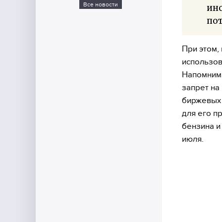
Все новости
инс
пот
При этом,
использов
Напомним,
запрет на
биржевых 
для его п
бензина и
июля.