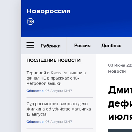
Новороссия
Россия
Донбасс
Рубрики
ПОСЛЕДНИЕ НОВОСТИ
03 Июня 22
Ближний Восток
Новости
Терновой и Киселёв вышли в
финал ЧЕ в прыжках с 10-
метровой вышки
Общество
Дмит
Общество
06 Августа 13:47
дефи
Культура
Суд рассмотрит закрыто дело
Жилкина об убийстве мальчика
июл
13 августа
Общество
06 Августа 13:47