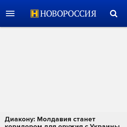
Диакону: Молдавия станет
коридором для оружия с Украины