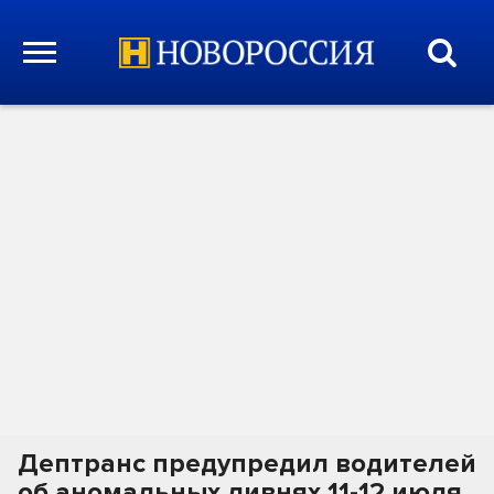
Дептранс предупредил водителей
об аномальных ливнях 11-12 июля