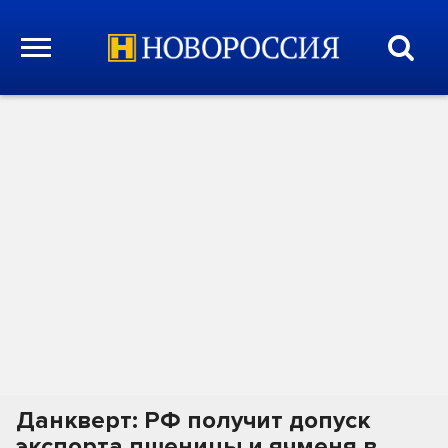
Данкверт: РФ получит допуск
экспорта пшеницы и ячменя в